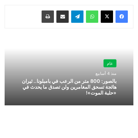
واتساب
تيلقرام
مشاركة عبر البريد
طباعة
عام
منذ 4 أسابيع
بالصور: 800 متر من الرعب في بامبلونا.. ثيران
هائجة تسحق المغامرين ولن تصدق ما يحدث في
«حلبة الموت»!
توقيع
ميثاق
الدول
المطلة