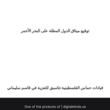
على
البحر
الأحمر
توقيع ميثاق الدول المطلة على البحر الأحمر
قيادات
حماس
الفلسطينية
تتاسبق
للتعزية
في
قاسم
سليماني
قيادات حماس الفلسطينية تتاسبق للتعزية في قاسم سليماني
One of the products of | digitalminds.sa