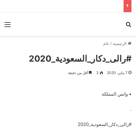
بحث عن
الق
الرئيسية
/
عام
#رالى_دكار_السعودية_2020
7 يناير، 2020
3
أقل من دقيقة
▪︎ واتس المملكة
.
#رالى_دكار_السعودية_2020