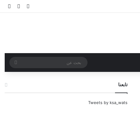
تسجيل الدخو
مقال عش
إضاف
بحث
عن
تابعنا
Tweets by ksa_wats