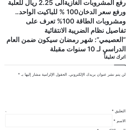
رفع
رفع المشروبات الغازيةالى 2.25 ريال للعلبة
المشروبات
ورفع سعر الدخان100 % للباكيت الواحد..
الغازيةالى
2.25
ومشروبات الطاقة 100% تعرف على
ريال
تفاصيل نظام الضريبة الانتقائية
للعلبة
ورفع
“العصيمي”:
“العصيمي”: شهر رمضان سيكون ضمن العام
سعر
شهر
الدراسي لـ 10 سنوات مقبلة
الدخان100
رمضان
%
سيكون
اترك تعليقاً
للباكيت
ضمن
الواحد..
العام
ومشروبات
الدراسي
لن يتم نشر عنوان بريدك الإلكتروني.
الحقول الإلزامية مشار إليها بـ
*
الطاقة
لـ
100%
10
تعرف
سنوات
على
مقبلة
تفاصيل
نظام
التعليق
*
الضريبة
الاسم
*
الانتقائية