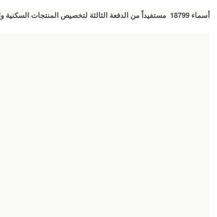
أسماء 18799 مستفيداً من الدفعة الثالثة لتخصيص المنتجات السكنية والتمويلية حيث تم توزيعها كالتالي :-