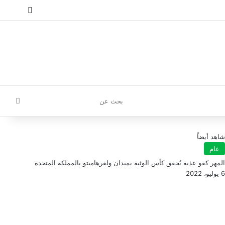
إ
تسجيل الدخول
مقال عش
إضافة
بحث
عن
شاهد أيضاً
عام
المهر كفو عذبة يُحقق كأس الوثبة بميدان ولفرهامبتو بالمملكة المتحدة
6 يوليو، 2022