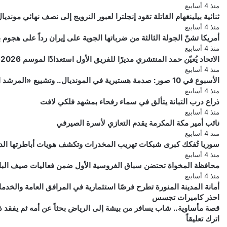
منذ 4 أسابيع
ثنائية بيلينغهام القاتلة تقود إنجلترا لعبور النرويج إلى نصف نهائي مونديال 026
منذ 4 أسابيع
أمريكا تشنّ الجولة الثالثة من ضرباتها الجوية على إيران رداً على هجو
منذ 4 أسابيع
الاتحاد يُعيّن حمد المنتشري مديرًا للفريق الأول استعدادًا لموسم 2026-2027
منذ 4 أسابيع
الأسبوع في 10 صور: صدمة هستيرية في المونديال.. وتشييع «المرشد الإيراني» يشعل العالم
منذ 4 أسابيع
ذراع درب التبانة يتألق في سماء رفحاء بمشهد فلكي لافت
منذ 4 أسابيع
نائب أمير مكة المكرمة يقدم التعازي لأسرة الصيرفي
منذ 4 أسابيع
سوريا تُفكك كبرى شبكات تهريب المخدرات وتكشف هويات أباطرتها الد
منذ 4 أسابيع
محافظة المخواة تحتضن سباق الفروسية الأول ضمن فعاليات صيف الباحة 6
منذ 4 أسابيع
أمانة المدينة المنورة تطرح فرصًا استثمارية في المرافق العامة والخدم
احذر
احذر كاميرات تجسس
قصة
كاميرات
قصة مأساوية.. شاب يسافر من بيشة إلى الرياض بحثاً عن أمه ثم يفقد ذ
تجسس
مأساوية..
اترك تعليقاً