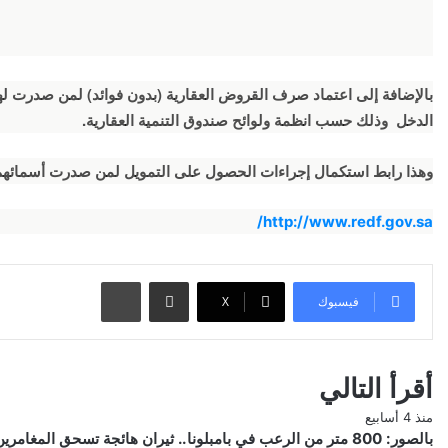
بالإضافة إلى اعتماد صرف القروض العقارية (بدون فوائد) لمن صدرت
الدخل وذلك حسب انظمة ولوائح صندوق التنمية العقارية.
وهذا رابط استكمال إجراءات الحصول على التمويل لمن صدرت أسمائهم
http://www.redf.gov.sa/
مشاركة عبر البريد
طباعة
فيسبوك
‫X
أقرأ التالي
منذ 4 أسابيع
بالصور: 800 متر من الرعب في بامبلونا.. ثيران هائجة تسحق المغامرين ولن تصدق ما يحدث في «حلبة الموت»!