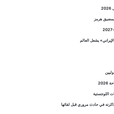
2
م بمضيق هرمز
وليين
202
ات اللوجستية
اكرته في حادث مروري قبل لقائها