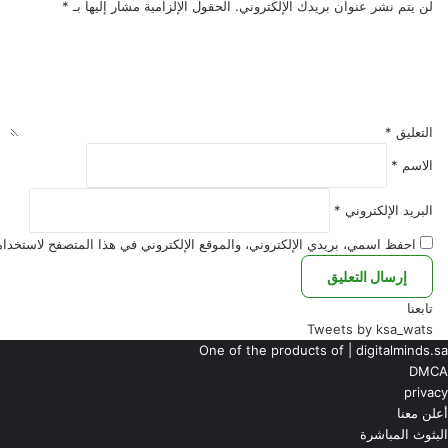
شاب
لن يتم نشر عنوان بريدك الإلكتروني.
الحقول الإلزامية مشار إليها بـ
*
يسافر
من
بيشة
إلى
الرياض
بحثاً
التعليق
*
عن
الاسم
*
أمه
ثم
البريد الإلكتروني
*
يفقد
ذاكرته
احفظ اسمي، بريدي الإلكتروني، والموقع الإلكتروني في هذا المتصفح لاستخدامه
في
حادث
مروري
تابعنا
قبل
Tweets by ksa_wats
لقائها
One of the products of | digitalminds.sa
DMCA
privacy
أعلن معنا
البثوث المباشرة