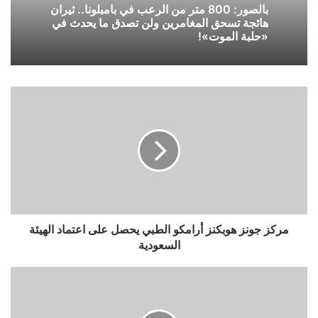
بالصور: 800 متر من الرعب في بامبلونا.. ثيران
هائجة تسحق المغامرين ولن تصدق ما يحدث في
«حلبة الموت»!
مركز
جونز
هوبكنز
أرامكو
الطبي
يحصل
على
اعتماد
الهيئة
السعودية
مركز جونز هوبكنز أرامكو الطبي يحصل على اعتماد الهيئة
السعودية
تفاصيل
إدراج
سهم