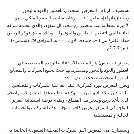
تستضيف الرياض المعرض السعودي للعطور والعود والبخور
ومستلزماتها (إحساس)” تحت رعاية صاحبة السمو الملكي سمو
الأميرة سلطانة بنت منصور بن سعود آل سعود، والذي تنظمه شركة
لقاء عالمي لتنظيم المعارض والمؤتمرات وذلك بفندق فوكو الرياض
خلال الفترة من 3-6 جمادى الأول 1441هـ الموافق 29 ديسمبر -1
يناير 2020م.
معرض (إحساس) هو المنصة الاستثنائية الرائدة المخصصة في
العطور والعود والبخور ومستلزماتها حيث يجمع الشركات والمصانع
الرائدة المتخصصة تحت سقف واحد .
ويعزز المعرض دوره كمركزية التقاء تفاعلية للشركات والمُصنِّعين
والموردين والأفراد والمهتمين وكافة أقطاب هذا القطاع الاستراتيجي
الذي يأخذ بريق وسحر هذا القطاع ، ويقدم فرصة استثنائية لتعزيز
التواجد في السوق وعرض كافة منتجات هذه الشركات والخدمات
الحالية والمستقبلية.
وسيشارك في المعرض اكبر الشركات المحلية السعودية الخاصة في