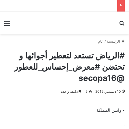
بحث عن
الق
الرئيسية
/
عام
#الرياض تستعد لتعطير أجوائها و
تحتضن #معرض_إحساس_للعطور
@secopa16
10 ديسمبر، 2019
5
دقيقة واحدة
▪︎ واتس المملكة
.