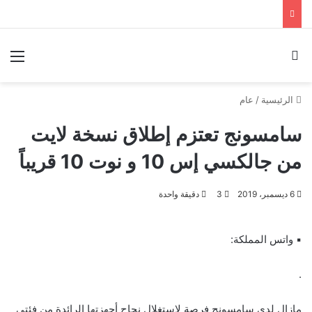
بحث عن
الق
الرئيسية
/
عام
سامسونج تعتزم إطلاق نسخة لايت
من جالكسي إس 10 و نوت 10 قريباً
6 ديسمبر، 2019
3
دقيقة واحدة
▪︎ واتس المملكة:
.
مازال لدى سامسونج فرصة لاستغلال نجاح أجهزتها الرائدة من فئتي