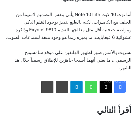
المغامرين ولن تصدق ما يحدث في «حلبة الموت»!
أما نوت 10 لايت Note 10 Lite يأتي بنفس التصميم لاسيما من
الخلف مع الكاميرات، لكنه بالطبع يتميز بوجود القلم الذكي
ثنائية بيلينغهام القاتلة تقود إنجلترا لعبور النرويج إلى نصف نهائي
مونديال 2026
ومواصفات فنية أقل مثل معالجها القديم Exynos 9810 وذاكرة
عشوائية 6 غيغابايت. ما يميزه ربما هو وجود منفذ لسماعات الصوت.
أمريكا تشنّ الجولة الثالثة من ضرباتها الجوية على إيران رداً على
تسربت بالأمس صور لظهور الهاتفين على موقع سامسونج
هجوم بمضيق هرمز
الرسمي..، ما يعني أنهما أصبحا جاهزين للإطلاق رسمياً خلال هذا
الشهر.
الاتحاد يُعيّن حمد المنتشري مديرًا للفريق الأول استعدادًا لموسم
واتساب
تيلقرام
مشاركة عبر البريد
طباعة
2026-2027
فيسبوك
X
الأسبوع في 10 صور: صدمة هستيرية في المونديال.. وتشييع
أقرأ التالي
«المرشد الإيراني» يشعل العالم
ذراع درب التبانة يتألق في سماء رفحاء بمشهد فلكي لافت