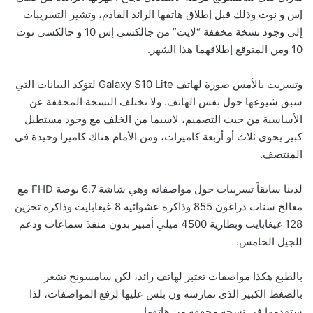
إس و نوت وذلك قبل إطلاق هاتفها الرائد القادم، وتشير التسريبات
إلى وجود نسخة مخففة “لايت” من جالكسي إس 10 و جالكسي نوت
10 ومن المتوقع إطلاقهما هذا الشهر.
وتسربت بالأمس صورة لهاتف Galaxy S10 Lite لتؤكد البيانات التي
سبق شيوعها حول نفس الهاتف. ولا تختلف النسخة المخففة عن
الأساسية من حيث التصميم، لاسيما من الخلف مع وجود مستطيل
كبير يحوي ثلاث أو أربعة كاميرات، ومن الأمام هناك كاميرا وحيدة في
المنتصف.
لدينا سابقاً تسريبات حول مواصفاته وهي شاشة 6.7 بوصة FHD مع
معالج سناب دراغون 855 وذاكرة عشوائية 8 غيغابايت وذاكرة تخزين
128 غيغابايت وبطارية 4500 ميلي أمبير بدون منفذ سماعات ودعم
للجيل الخامس.
بالطبع هكذا مواصفات تعتبر لهاتف رائد، لكن سامسونج تشعر
بالضغط الكبير الذي تمارسه ون بلس عليها لرفع المواصفات، لذا
بالصور: 800 متر من الرعب في بامبلونا.. ثيران هائجة تسحق
ستقدمها في نسخة مخففة من هاتفها.