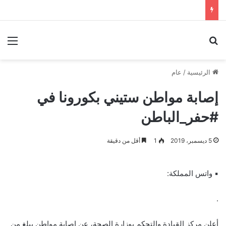
بحث عن
الق
الرئيسية
/
عام
إصابة مواطن ستيني بكورونا في
#حفر_الباطن
5 ديسمبر، 2019
1
أقل من دقيقة
▪︎ واتس المملكة:
.
أعلن مركز القيادة والتحكم بوزارة الصحة، عن إصابة مواطن يبلغ من