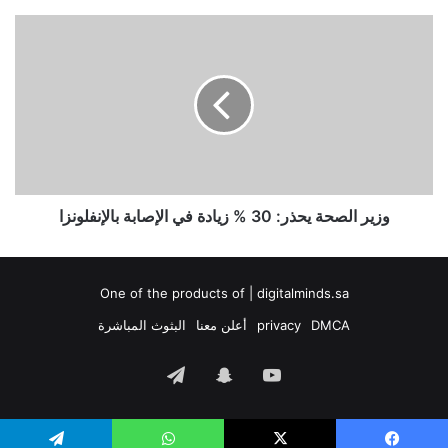
وزير
الصحة
يحذر:
30
%
زيادة
في
الإصابة
بالإنفلونزا
وزير الصحة يحذر: 30 % زيادة في الإصابة بالإنفلونزا
One of the products of | digitalminds.sa
DMCA
privacy
أعلن معنا
البثوث المباشرة
‫YouTube
سناب
تيلقرام
تشات