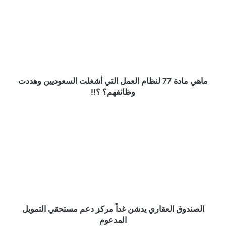
77
لنظام
العمل
التي
أشغلت
السعوديين
وهددت
وظائفهم؟
ماهي مادة 77 لنظام العمل التي أشغلت السعوديين وهددت
؟!!
وظائفهم؟ ؟!!
الصندوق
العقاري
يدشن
غداً
مركز
دعم
مستحقي
التمويل
المدعوم
الصندوق العقاري يدشن غداً مركز دعم مستحقي التمويل
المدعوم