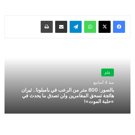
واتساب
تيلقرام
مشاركة عبر البريد
طباعة
عام
منذ 4 أسابيع
بالصور: 800 متر من الرعب في بامبلونا.. ثيران
هائجة تسحق المغامرين ولن تصدق ما يحدث في
«حلبة الموت»!
ماهي
مادة