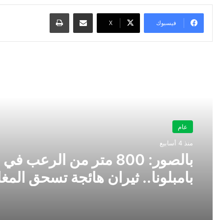
مشاركة عبر البريد
طباعة
فيسبوك
‫X
أقرأ التالي
عام
منذ 4 أسابيع
بالصور: 800 متر من الرعب في
بامبلونا.. ثيران هائجة تسحق المغ
ولن تصدق ما يحدث في «حلبة ال