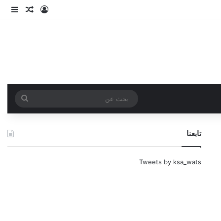
تسجيل الدخو
مقال عش
إضاف
بحث
عن
تابعنا
Tweets by ksa_wats