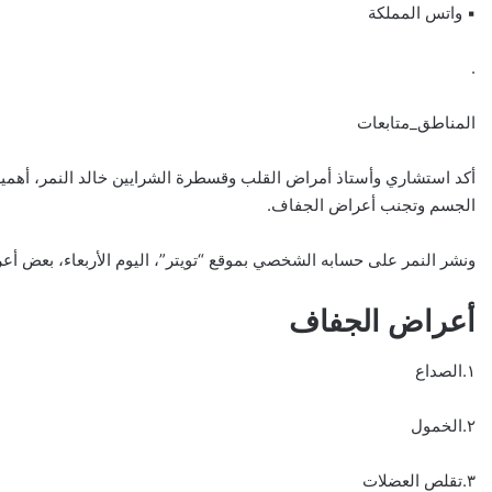
▪︎ واتس المملكة
.
المناطق_متابعات
أكد استشاري وأستاذ أمراض القلب وقسطرة الشرايين خالد النمر، أهم
الجسم وتجنب أعراض الجفاف.
ونشر النمر على حسابه الشخصي بموقع “تويتر”، اليوم الأربعاء، بعض أ
أعراض الجفاف
١.الصداع
٢.الخمول
٣.تقلص العضلات