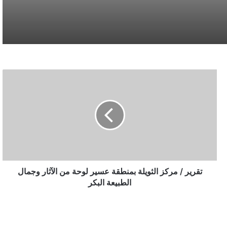
نائب أمير مكة المكرمة يقدم التعازي لأسرة
الصيرفي
سوريا تُفكك كبرى شبكات تهريب المخدرات
وتكشف هويات أباطرتها الدوليين
تقرير
/
محافظة المخواة تحتضن سباق الفروسية الأول
مركز
ضمن فعاليات صيف الباحة 2026
الثويلة
بمنطقة
عسير
أمانة المدينة المنورة تطرح فرصًا استثمارية في
لوحة
المرافق العامة والخدمات اللوجستية
من
الآثار
وجمال
تقرير / مركز الثويلة بمنطقة عسير لوحة من الآثار وجمال
الطبيعة
الطبيعة البكر
البكر