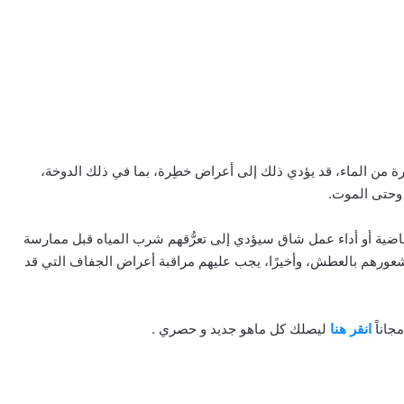
ة من الماء، قد يؤدي ذلك إلى أعراض خطِرة، بما في ذلك الدوخة،
 وحتى الموت.
اضية أو أداء عمل شاق سيؤدي إلى تعرُّقهم شرب المياه قبل ممارسة
شعورهم بالعطش، وأخيرًا، يجب عليهم مراقبة أعراض الجفاف التي قد
جاناً
انقر هنا
ليصلك كل ماهو جديد و حصري .
بالصور: 800 متر من الرعب في بامبلونا.. ثيران
هائجة تسحق المغامرين ولن تصدق ما يحدث في
«حلبة الموت»!