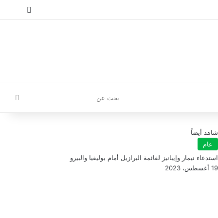
إ
تسجيل الدخول
مقال عش
إضافة
بحث
عن
شاهد أيضاً
عام
استدعاء نيمار وإيبانيز لقائمة البرازيل أمام بوليفيا والبيرو
19 أغسطس، 2023