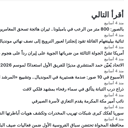
أقرأ التالي
منذ 4 أسابيع
بالصور: 800 متر من الرعب في بامبلونا.. ثيران هائجة تسحق المغامرين ولن تصدق ما يحدث في «حلبة الموت»!
منذ 4 أسابيع
ثنائية بيلينغهام القاتلة تقود إنجلترا لعبور النرويج إلى نصف نهائي مونديال 026
منذ 4 أسابيع
أمريكا تشنّ الجولة الثالثة من ضرباتها الجوية على إيران رداً على هجو
منذ 4 أسابيع
الاتحاد يُعيّن حمد المنتشري مديرًا للفريق الأول استعدادًا لموسم 2026-2027
منذ 4 أسابيع
الأسبوع في 10 صور: صدمة هستيرية في المونديال.. وتشييع «المرشد الإيراني» يشعل العالم
منذ 4 أسابيع
ذراع درب التبانة يتألق في سماء رفحاء بمشهد فلكي لافت
منذ 4 أسابيع
نائب أمير مكة المكرمة يقدم التعازي لأسرة الصيرفي
منذ 4 أسابيع
سوريا تُفكك كبرى شبكات تهريب المخدرات وتكشف هويات أباطرتها الد
منذ 4 أسابيع
محافظة المخواة تحتضن سباق الفروسية الأول ضمن فعاليات صيف الباحة 6