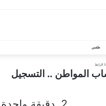
طقس
 الرابط
 المواطن .. التسجيل
2
دقيقة واحدة