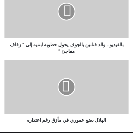
فتاتين
بالجوف
يحول
خطوبة
ابنتيه
إلى
”
زفاف
بالفيديو.. والد فتاتين بالجوف يحول خطوبة ابنتيه إلى ” زفاف
مفاجئ
مفاجئ “
“
الهلال
يضع
عموري
في
مأزق
رغم
اعتذاره
الهلال يضع عموري في مأزق رغم اعتذاره