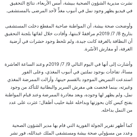
نشرت مديرية الشؤون الصحية ببيشة، أمس الأربعاء، نتائج التحقيق
في فيديو يظهر وجود نمل في أنبوب مغذٍّ لأحد المرضى بالمستشفى.
وأوضحت صحة بيشة، أن المواطنة صاحبة المقطع دخلت المستشفى
بتاريخ 8/ 7/ 2019م مرافقةً لابنتها، وأفادت خلال لقائها بلجنة التحقيق
أن النظافة بالغرفة كانت جيدة، ولم تلحظ وجود حشرات في أرضية
الغرفة، أو مفارش الأسّرة.
وأشارت إلى أنها في اليوم التالي 9/ 7/ 2019م وعند الساعة العاشرة
مساءً، تفاجأت بوجود نملتين في أنبوب المغذي، وعلى الفور
استدعت التمريض الموجود بالقسم حينها، وأزالت الممرضة المغذي
وغيرته، بينما فحصت هي مفرش السرير والبطانية للتأكد من وجود
نمل، ولم يظهر لها وجوده، وبعد مغادرة الممرضة وعند قيام المواطنة
بفتح كيس كان بحوزتها وبداخله علبة حليب أطفال؛ عثرت على عدد
من النمل بداخله.
كما أظهر تقرير الجولة الفورية التي قام بها مدير الشؤون الصحية
وعدد من مسؤولي صحة بيشة ومستشفى الملك عبدالله، فور نشر