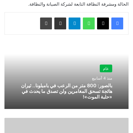
الحالة ومشرفة النظافة التابعة لشركة الصيانة والنظافة.
واتساب
تيلقرام
مشاركة عبر البريد
طباعة
عام
منذ 4 أسابيع
بالصور: 800 متر من الرعب في بامبلونا.. ثيران
هائجة تسحق المغامرين ولن تصدق ما يحدث في
«حلبة الموت»!
بالفيديو..
والد