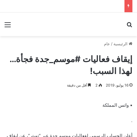
بحث عن
الق
الرئيسية
/
عام
إيقاف فعاليات #موسم_جدة فجأة…
لهذا السبب!
16 يوليو، 2019
2
أقل من دقيقة
▪︎ واتس المملكة
.
أعلن الحساب الرسمي لفعاليات موسم جدة عبر “تويتر”، عن إيقاف