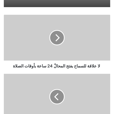
لا
علاقة
للسماح
بفتح
المحالّ
24
ساعة
بأوقات
الصلاة
لا علاقة للسماح بفتح المحالّ 24 ساعة بأوقات الصلاة
بالفيديو
عز
الله
قال
اللي
بخواطرنا
#هيئة_الترفيه