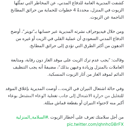
كشفت المديرية العامة للدفاع المدني، عن المخاطر التي تمثّلها
الزيوت في المنزل، محددةً 4 خطوات للحماية من حرائق المطابخ
الناجمة عن الزيوت.
ومن خلال فيديوجراف نشرته المديرية عبر حسابها بـ”تويتر”، أوضح
الدفاع المدني السعودي أن عملية القلي في الزيت أو غيره من
الدهون من أكثر الطرق التي تؤدي إلى حرائق المطابخ.
وقالت: “يجب عدم ترك الزيت على موقد الغاز دون رقابة، ومتابعة
العاملات بالمنزل وزيادة وعيهن بذلك”، مضيفةً أنه يجب التنظيف
بالصور: 800 متر من الرعب في بامبلونا.. ثيران هائجة تسحق
الدائم لموقد الغاز من آثار الزيوت المنسكبة.
المغامرين ولن تصدق ما يحدث في «حلبة الموت»!
وفي حالة اشتعال النيران في الزيت..، أوصت المديرية بإغلاق الموقد
للتقليل من حرارة الاشتعال إلى جانب تغطية الوعاء المشتعل بوعاء
ثنائية بيلينغهام القاتلة تقود إنجلترا لعبور النرويج إلى نصف نهائي
مونديال 2026
أكبر منه لاحتواء النيران أو بقطعة قماش مبللة.
من أجل سلامتك تعرف على أخطار الزيوت .
#السلامة_المنزلية
أمريكا تشنّ الجولة الثالثة من ضرباتها الجوية على إيران رداً على
pic.twitter.com/qhnhcGBrFX
هجوم بمضيق هرمز