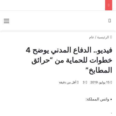
بحث عن
الق
الرئيسية
/
عام
فيديو.. الدفاع المدني يوضح 4
خطوات للحماية من “حرائق
المطابخ”
15 يوليو، 2019
3
أقل من دقيقة
▪ واتس المملكة:
.