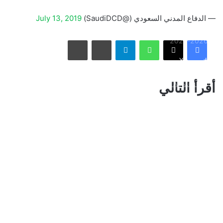
— الدفاع المدني السعودي (@SaudiDCD)
July 13, 2019
الاتحاد يُعيّن حمد المنتشري مديرًا للفريق الأول استعدادًا لموسم
واتساب
تيلقرام
مشاركة عبر البريد
طباعة
2026-2027
فيسبوك
X
الأسبوع في 10 صور: صدمة هستيرية في المونديال.. وتشييع
أقرأ التالي
«المرشد الإيراني» يشعل العالم
ذراع درب التبانة يتألق في سماء رفحاء بمشهد فلكي لافت
نائب أمير مكة المكرمة يقدم التعازي لأسرة الصيرفي
سوريا تُفكك كبرى شبكات تهريب المخدرات وتكشف هويات أباطرتها
الدوليين