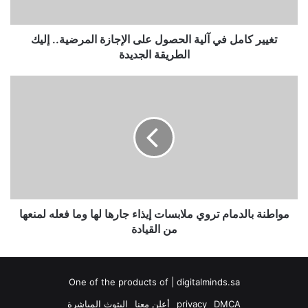
المرضية..
إليك
الطريقة
تغيير كامل في آلية الحصول على الإجازة المرضية.. إليك
الجديدة
الطريقة الجديدة
مواطنة
بالدمام
تروي
ملابسات
إيذاء
جارها
لها
وما
فعله
لمنعها
مواطنة بالدمام تروي ملابسات إيذاء جارها لها وما فعله لمنعها
من
من القيادة
القيادة
One of the products of | digitalminds.sa
DMCA
privacy
أعلن معنا
البثوث المباشرة