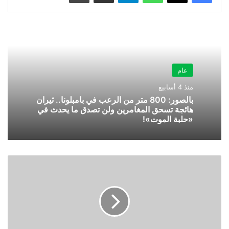
عام
منذ 4 أسابيع
بالصور: 800 متر من الرعب في بامبلونا.. ثيران
هائجة تسحق المغامرين ولن تصدق ما يحدث في
«حلبة الموت»!
تغيير
كامل
في
آلية
الحصول
على
الإجازة