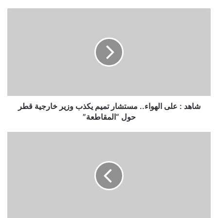
شاهد
:
على
الهواء..
مستشار
تميم
يكذب
وزير
خارجية
قطر
شاهد : على الهواء.. مستشار تميم يكذب وزير خارجية قطر
حول
حول “المقاطعة”
“المقاطعة”
النيابة
العامة
تكشف
عن
عقوبة
الحصول
على
بيانات