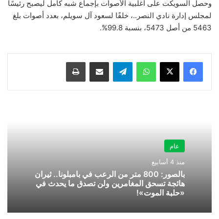
وحصل السويكت على أغلبية الأصوات بإجماع شبه كامل ليصبح رئيسًا
لمجلس إدارة نادي النصر..، خلفًا لسعود آل سويلم، بعدد أصوات بلغ
5463 من أصل 5473، بنسبة 99.8%.
واتساب
تيلقرام
مشاركة عبر البريد
طباعة
عام
منذ 4 أسابيع
بالصور: 800 متر من الرعب في بامبلونا.. ثيران
هائجة تسحق المغامرين ولن تصدق ما يحدث في
«حلبة الموت»!