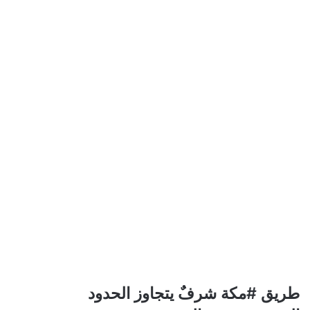
طريق
طريق #مكة شرفٌ يتجاوز الحدود
#مكة