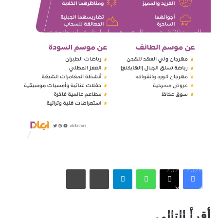
بالصور: 800 متر من الرعب في بامبلونا.. ثيران هائجة تسحق
المغامرين ولن تصدق ما يحدث في «حلبة الموت»!
ثنائية بيلينغهام القاتلة تقود إنجلترا لعبور النرويج إلى نصف نهائي
مونديال 2026
أمريكا تشنّ الجولة الثالثة من ضرباتها الجوية على إيران رداً على
هجوم بمضيق هرمز
الاتحاد يُعيّن حمد المنتشري مديرًا للفريق الأول استعدادًا لموسم
واتساب
تيلقرام
مشاركة عبر البريد
طباعة
2026-2027
فيسبوك
X
الأسبوع في 10 صور: صدمة هستيرية في المونديال.. وتشييع
أقرأ التالي
«المرشد الإيراني» يشعل العالم