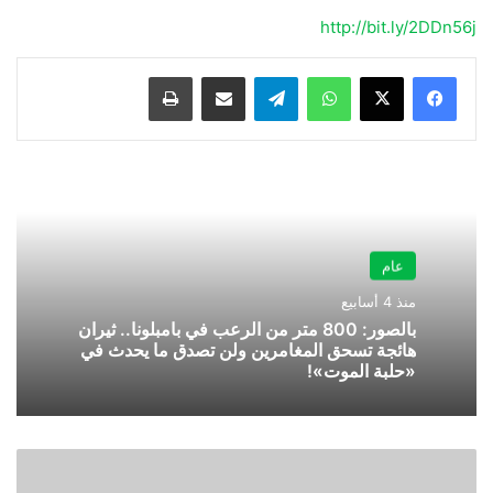
http://bit.ly/2DDn56j
واتساب
تيلقرام
مشاركة عبر البريد
طباعة
عام
منذ 4 أسابيع
بالصور: 800 متر من الرعب في بامبلونا.. ثيران
هائجة تسحق المغامرين ولن تصدق ما يحدث في
«حلبة الموت»!
أدلاء
المدينة