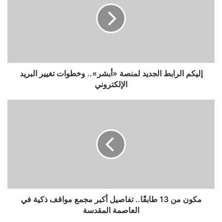
لمنصة
«أبشر»..
وخطوات
تغيير
البريد
الإلكتروني
إليكم الرابط الجديد لمنصة «أبشر».. وخطوات تغيير البريد
الإلكتروني
مكون
من
13
طابقًا..
تفاصيل
أكبر
مجمع
مواقف
ذكية
في
مكون من 13 طابقًا.. تفاصيل أكبر مجمع مواقف ذكية في
العاصمة
العاصمة المقدسة
المقدسة