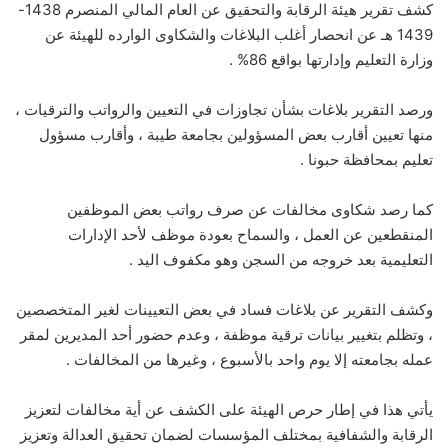
كشف تقرير هيئة الرقابة والتحقيق عن العام المالي المنصرم 1438-
1439 هـ عن انحصار أغلب البلاغات والشكاوى الوارده للهيئة عن
وزارة التعليم وإدارتها بواقع 86% .
ورصد التقرير بلاغات بشأن تجاوزات في التعيين والرواتب والترقيات ،
منها تعيين أقارب بعض المسؤولين بجامعة طيبة ، وأقارب مسؤول
تعليم بمحافظة حبونا .
كما رصد شكاوى مخالفات عن صرف رواتب بعض الموظفين
المنقطعين عن العمل ، والسماح بعودة موظف لأحد الإدارات
التعليمية بعد خروجه من السجن وهو مكفوف اليد .
وكشف التقرير عن بلاغات فساد في بعض التعيينات لغير المتخصصين
، وتظلم بتغيير بيانات ترقية موظفة ، وعدم حضور أحد المديرين لمقر
عمله بجامعته إلا يوم واحد بالأسبوع ، وغيرها من المخالفات .
يأتي هذا في إطار حرص الهيئة على الكشف عن أية مخالفات لتعزيز
الرقابة والشفافية بمختلف المؤسسات لضمان تحقيق العدالة وتعزيز