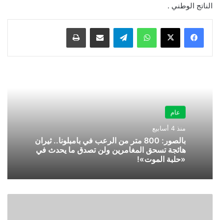
الناتج الوطني .
واتساب
تيلقرام
مشاركة عبر البريد
طباعة
عام
منذ 4 أسابيع
بالصور: 800 متر من الرعب في بامبلونا.. ثيران
هائجة تسحق المغامرين ولن تصدق ما يحدث في
«حلبة الموت»!
إليكم
الرابط
الجديد