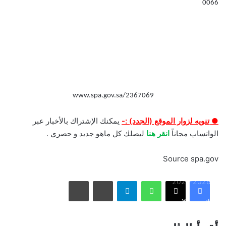
0066
بالصور: 800 متر من الرعب في بامبلونا.. ثيران هائجة تسحق
المغامرين ولن تصدق ما يحدث في «حلبة الموت»!
ثنائية بيلينغهام القاتلة تقود إنجلترا لعبور النرويج إلى نصف نهائي
مونديال 2026
www.spa.gov.sa/2367069
● تنويه لزوار الموقع (الجدد) :-
يمكنك الإشتراك بالأخبار عبر
أمريكا تشنّ الجولة الثالثة من ضرباتها الجوية على إيران رداً على
الواتساب مجاناً
انقر هنا
ليصلك كل ماهو جديد و حصري .
هجوم بمضيق هرمز
Source spa.gov
الاتحاد يُعيّن حمد المنتشري مديرًا للفريق الأول استعدادًا لموسم
واتساب
تيلقرام
مشاركة عبر البريد
طباعة
2026-2027
فيسبوك
X
الأسبوع في 10 صور: صدمة هستيرية في المونديال.. وتشييع
«المرشد الإيراني» يشعل العالم