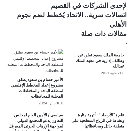
على
لإحدى الشركات في القصيم
مقيمَيْن
لسرقتهما
اتصالات
اتصالات سرية.. الاتحاد يُخطط لضم نجوم
بطاريات
سرية..
الأهلي
تابعة
الاتحاد
لإحدى
يُخطط
مقالات ذات صلة
الشركات
لضم
في
نجوم
القصيم
الأهلي
جامعة الملك سعود تعلن عن
وظائف إدارية في معهد الملك
عبدالله
21 مايو، 2021
الأمير حسام بن سعود يطلق
مشروع إعداد المخطط الإقليمي
لمنطقة الباحة والمخططات
المحلية للمحافظات
16 يناير، 2024
عام / “الأرصاد ” : أتربة مثارة
سياسي / الأمين العام لمجلس
ونشاط في الرياح السطحية على
التعاون يدعو المجتمع الدولي
منطقة حائل ومحافظاتها
لمواجهة الإرهاب الحوثي المعرقل