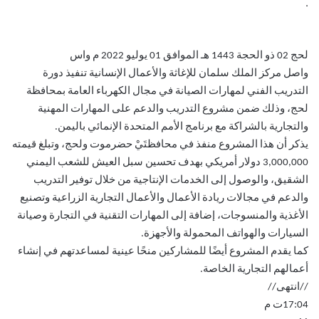
.
لحج 02 ذو الحجة 1443 هـ الموافق 01 يوليو 2022 م واس
واصل مركز الملك سلمان للإغاثة والأعمال الإنسانية تنفيذ دورة
التدريب الفني لمهارات الصيانة في مجال الكهرباء العامة بمحافظة
لحج، وذلك ضمن مشروع التدريب والدعم على المهارات المهنية
والتجارية بالشراكة مع برنامج الأمم المتحدة الإنمائي باليمن.
يذكر أن هذا المشروع منفذ في محافظتَيْ حضرموت ولحج، وتبلغ قيمته
3,000,000 دولار أمريكي بهدف تحسين سبل العيش للشعب اليمني
الشقيق، والوصول إلى الخدمات الإنتاجية من خلال توفير التدريب
والدعم في مجالات ريادة الأعمال والأعمال التجارية الزراعية وتصنيع
الأغذية والمنسوجات، إضافة إلى المهارات التقنية في التجارة وصيانة
السيارات والهواتف المحمولة والأجهزة.
كما يقدم المشروع أيضًا للمشاركين منحًا عينية لمساعدتهم في إنشاء
أعمالهم التجارية الخاصة.
//انتهى//
17:04ت م