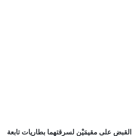
القبض
القبض على مقيمَيْن لسرقتهما بطاريات تابعة