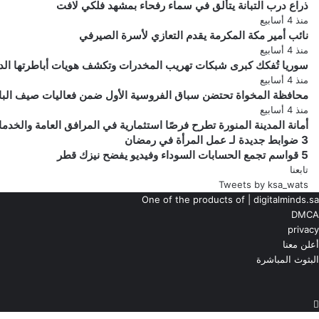
ذراع درب التبانة يتألق في سماء رفحاء بمشهد فلكي لافت
منذ 4 أسابيع
نائب أمير مكة المكرمة يقدم التعازي لأسرة الصيرفي
منذ 4 أسابيع
سوريا تُفكك كبرى شبكات تهريب المخدرات وتكشف هويات أباطرتها الد
منذ 4 أسابيع
محافظة المخواة تحتضن سباق الفروسية الأول ضمن فعاليات صيف الباحة 6
منذ 4 أسابيع
أمانة المدينة المنورة تطرح فرصًا استثمارية في المرافق العامة والخدم
3
3 ضوابط جديدة لـ عمل المرأة في رمضان
5
5 قواسم تجمع الحسابات السوداء وفيديو يفضح نيزك قطر
ضوابط
جديدة
قواسم
تابعنا
لـ
تجمع
Tweets by ksa_wats
عمل
الحسابات
One of the products of | digitalminds.sa
المرأة
السوداء
DMCA
في
وفيديو
privacy
يفضح
رمضان
أعلن معنا
نيزك
البثوث المباشرة
قطر
‫YouTub
ناب
شات
تيلقرام