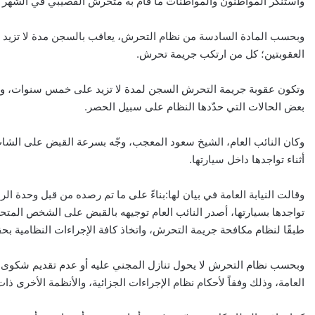
واستنكر المواطنون والمواطنات ما قام به متحرش القصيبي في الشهر ا
وبحسب المادة السادسة من نظام التحرش، يعاقب بالسجن مدة لا تزيد على
العقوبتين؛ كل من ارتكب جريمة تحرش.
وتكون عقوبة جريمة التحرش السجن لمدة لا تزيد على خمس سنوات، وبغرامة
بعض الحالات التي حدّدها النظام على سبيل الحصر.
وكان النائب العام، الشيخ سعود المعجب، وجّه بسرعة القبض على الش
أثناء تواجدها داخل سيارتها.
وقالت النيابة العامة في بيان لها:بناءً على ما تم رصده من قبل وحدة ا
تواجدها بسيارتها، أصدر النائب العام توجيهه بالقبض على الشخص المت
طبقًا لنظام مكافحة جريمة التحرش، واتخاذ كافة الإجراءات النظامية بحق
وبحسب نظام التحرش لا يحول تنازل المجني عليه أو عدم تقديم شكوى دو
العامة، وذلك وفقاً لأحكام نظام الإجراءات الجزائية، والأنظمة الأخرى ذات