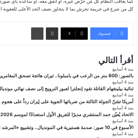
كما يعاقب النظام كل مَن حرّض غيره، أو اتفق معه، أو ساعده بأي صورة
كل من شرع في جريمة تحرش بما لا يتجاوز نصف الحد الأعلى للعقوبة ال
مشاركة عبر البريد
طباعة
فيسبوك
‫X
أقرأ التالي
منذ 4 أسابيع
بالصور: 800 متر من الرعب في بامبلونا.. ثيران هائجة تسحق المغامرين ولن تصدق ما يحدث في «حلبة الموت»!
منذ 4 أسابيع
ثنائية بيلينغهام القاتلة تقود إنجلترا لعبور النرويج إلى نصف نهائي مونديال 026
منذ 4 أسابيع
أمريكا تشنّ الجولة الثالثة من ضرباتها الجوية على إيران رداً على هجو
منذ 4 أسابيع
الاتحاد يُعيّن حمد المنتشري مديرًا للفريق الأول استعدادًا لموسم 2026-2027
منذ 4 أسابيع
الأسبوع في 10 صور: صدمة هستيرية في المونديال.. وتشييع «المرشد الإيراني» يشعل العالم
منذ 4 أسابيع