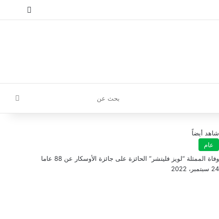
إ
تسجيل الدخول
مقال عش
إضافة
بحث
عن
شاهد أيضاً
عام
وفاة الممثلة “لويز فليتشر” الحائزة على جائزة الأوسكار عن 88 عاما
24 سبتمبر، 2022