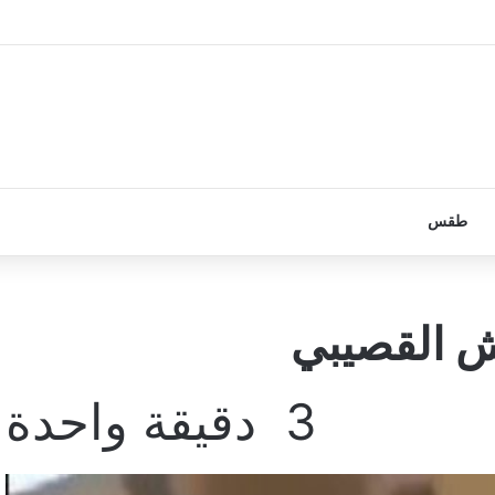
طقس
ش القصيبي
3
دقيقة واحدة