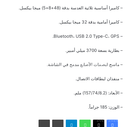
– كاميرا أساسية ثلاثية العدسة بدقة (48+8+5) ميجا بيكسل.
– كاميرا أمامية بدقة 32 ميجا بيكسل.
– Bluetooth، USB 2.0 Type-C، GPS.
بالصور: 800 متر من الرعب في بامبلونا.. ثيران هائجة تسحق
المغامرين ولن تصدق ما يحدث في «حلبة الموت»!
– بطارية بسعة 3700 ميلي أمبير.
– ماسح لبصمات الأصابع مدمج في الشاشة.
ثنائية بيلينغهام القاتلة تقود إنجلترا لعبور النرويج إلى نصف نهائي
مونديال 2026
– منفذان لبطاقات الاتصال.
أمريكا تشنّ الجولة الثالثة من ضرباتها الجوية على إيران رداً على
– الأبعاد: (157/74/8.2) ملم.
هجوم بمضيق هرمز
– الوزن: 185 جراماً.
الاتحاد يُعيّن حمد المنتشري مديرًا للفريق الأول استعدادًا لموسم
واتساب
تيلقرام
مشاركة عبر البريد
طباعة
2026-2027