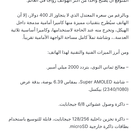
المتوقع أن يصبح واحداً من أكثر الهواتف رواجاً في العالم.
وبالرغم من سعره المعتدل الذي لا يتجاوز الـ 400 دولار، إلا أن
الهاتف سيُطرح بتقنيات مميزة منها كاميرا أمامية مدمجة داخل
الهيكل، وتخرج منه عند الحاجة لاستخدامها، وكاميرا أساسية ثلاثية
العدسة..، وشاشة تملأ كامل مساحة الواجهة الأمامية تقريباً.
ومن أبرز الميزات الفنية والتقنية لهذا الهاتف:
– معالج ثماني النوى، بتردد 2000 ميلي أمبير.
– شاشة Super AMOLED، بمقاس 6.39 بوصة، بدقة عرض
(2340/1080) بيكسل.
– ذاكرة وصول عشوائي 6/8 جيجابايت.
– ذاكرة تخزين داخلية 128/256 جيجابايت، قابلة للتوسيع باستخدام
بطاقات ذاكرة خارجية microSD.