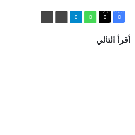
الاتحاد يُعيّن حمد المنتشري مديرًا للفريق الأول استعدادًا لموسم
واتساب
تيلقرام
مشاركة عبر البريد
طباعة
2026-2027
فيسبوك
X
الأسبوع في 10 صور: صدمة هستيرية في المونديال.. وتشييع
أقرأ التالي
«المرشد الإيراني» يشعل العالم
ذراع درب التبانة يتألق في سماء رفحاء بمشهد فلكي لافت
نائب أمير مكة المكرمة يقدم التعازي لأسرة الصيرفي
سوريا تُفكك كبرى شبكات تهريب المخدرات وتكشف هويات أباطرتها
الدوليين
محافظة المخواة تحتضن سباق الفروسية الأول ضمن فعاليات صيف
الباحة 2026