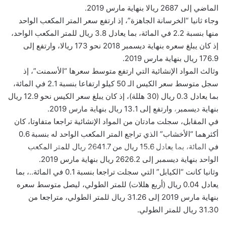
الماضي إلى 2687 ريالا بنهاية مارس 2019.
وجاء ثانيا “الخرسانة الجاهزة”، إذ ارتفع سعر المتر المكعب الواحد
منها بنسبة 2.2 في المائة، بما يعادل 3.8 ريال للمتر المكعب الواحد،
إذ كان يبلغ سعره بنهاية ديسمبر 2018 نحو 173 ريالا، وارتفع إلى
176.9 ريال بنهاية مارس 2019.
وثالث المواد الإنشائية التي ارتفع متوسط سعرها “الأسمنت”، إذ
سجل متوسط سعر الكيس الـ 50 كيلو ارتفاعا بنسبة 2.1 في المائة،
بما يعادل 0.3 ريال (30 هللة)، إذ كان يبلغ سعر الكيس نحو 12.9 ريال
بالصور: 800 متر من الرعب في بامبلونا.. ثيران هائجة تسحق
بنهاية ديسمبر، وارتفع إلى 13.1 ريال بنهاية مارس 2019.
المغامرين ولن تصدق ما يحدث في «حلبة الموت»!
في المقابل، سجلت مادتان من المواد الإنشائية تراجعا متفاوتا، كان
أكثرهما “الأخشاب” الذي تراجع المتر المكعب الواحد له بنسبة 0.6
في المائة، بما يعادل 15.6 ريال من 2641.7 ريال للمتر المكعب
ثنائية بيلينغهام القاتلة تقود إنجلترا لعبور النرويج إلى نصف نهائي
مونديال 2026
الواحد بنهاية ديسمبر إلى 2626.2 ريال بنهاية مارس 2019.
وثانيا كانت “الكيابل” التي سجلت تراجعا بنسبة 0.1 في المائة..، بما
يعادل 0.04 ريال (أربع هللات) للمتر الطولي، ليصل متوسط سعره
أمريكا تشنّ الجولة الثالثة من ضرباتها الجوية على إيران رداً على
بنهاية مارس 2019 إلى 31.26 ريال للمتر الطولي، متراجعا من
هجوم بمضيق هرمز
31.30 ريال للمتر الطولي.