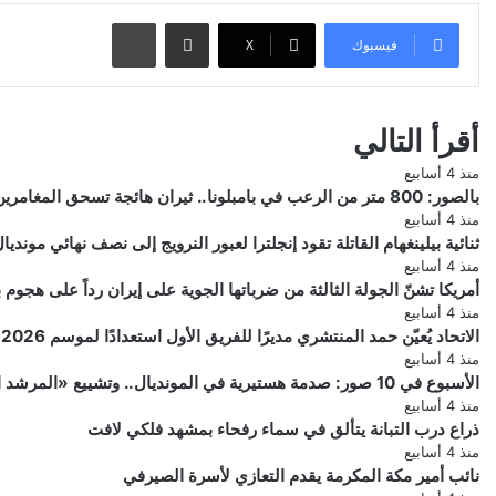
مشاركة عبر البريد
طباعة
فيسبوك
‫X
أقرأ التالي
منذ 4 أسابيع
بالصور: 800 متر من الرعب في بامبلونا.. ثيران هائجة تسحق المغامرين ولن تصدق ما يحدث في «حلبة الموت»!
منذ 4 أسابيع
ثنائية بيلينغهام القاتلة تقود إنجلترا لعبور النرويج إلى نصف نهائي مونديال 026
منذ 4 أسابيع
أمريكا تشنّ الجولة الثالثة من ضرباتها الجوية على إيران رداً على هجو
منذ 4 أسابيع
الاتحاد يُعيّن حمد المنتشري مديرًا للفريق الأول استعدادًا لموسم 2026-2027
منذ 4 أسابيع
الأسبوع في 10 صور: صدمة هستيرية في المونديال.. وتشييع «المرشد الإيراني» يشعل العالم
منذ 4 أسابيع
ذراع درب التبانة يتألق في سماء رفحاء بمشهد فلكي لافت
منذ 4 أسابيع
نائب أمير مكة المكرمة يقدم التعازي لأسرة الصيرفي