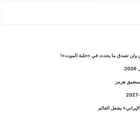
2
م بمضيق هرمز