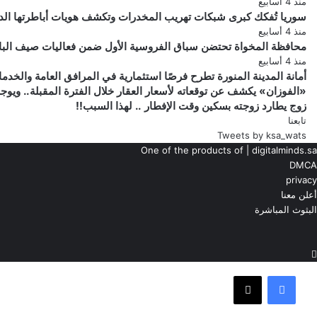
منذ 4 أسابيع
سوريا تُفكك كبرى شبكات تهريب المخدرات وتكشف هويات أباطرتها الد
منذ 4 أسابيع
محافظة المخواة تحتضن سباق الفروسية الأول ضمن فعاليات صيف الباحة 6
منذ 4 أسابيع
أمانة المدينة المنورة تطرح فرصًا استثمارية في المرافق العامة والخدم
«الفوزان»
«الفوزان» يكشف عن توقعاته لأسعار العقار خلال الفترة المقبلة.. ويو
زوج
يكشف
زوج يطارد زوجته بسكين وقت الإفطار .. لهذا السبب!!
عن
يطارد
تابعنا
زوجته
توقعاته
Tweets by ksa_wats
لأسعار
بسكين
One of the products of | digitalminds.sa
وقت
العقار
DMCA
خلال
الإفطار
privacy
..
الفترة
أعلن معنا
لهذا
المقبلة..
البثوث المباشرة
ويوجه
‫YouTub
السبب!!
ناب
نصيحة
شات
تيلقرام
للمشترين
فيسبوك
‫X