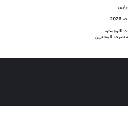
وليين
202
ات اللوجستية
جه نصيحة للمشترين