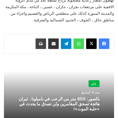
لهطول امطار رعدية مصحوبة برياح نشطة تحد من مدى الرؤية
الافقية على مرتفعات نجران ، جازان ، عسير..، الباحة ، مكة المكرمة
والمدينة المنورة كذلك على منطقتي الرياض والقصيم واجزاء من
مناطق حائل ، الجوف ، الحدود الشمالية والشرقية .
واتساب
تيلقرام
مشاركة عبر البريد
طباعة
عام
منذ 4 أسابيع
بالصور: 800 متر من الرعب في بامبلونا.. ثيران
هائجة تسحق المغامرين ولن تصدق ما يحدث في
«حلبة الموت»!