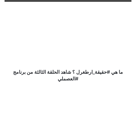
‏ما
هي
‎#حقيقة_ارطغرل
؟
شاهد
الحلقة
الثالثة
من
برنامج
‏ما هي ‎#حقيقة_ارطغرل ؟ شاهد الحلقة الثالثة من برنامج
قائمة
محظورات
على
مرتادي
الحرمين
منها
الأكل
المطبوخ