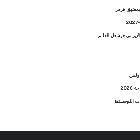
م بمضيق هرمز
وليين
202
ات اللوجستية