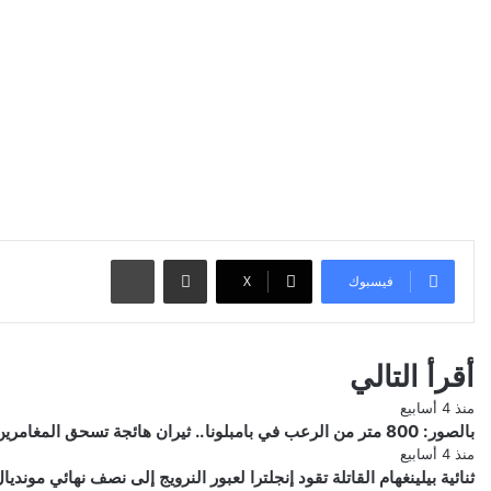
مشاركة عبر البريد
طباعة
فيسبوك
‫X
أقرأ التالي
منذ 4 أسابيع
بالصور: 800 متر من الرعب في بامبلونا.. ثيران هائجة تسحق المغامرين ولن تصدق ما يحدث في «حلبة الموت»!
منذ 4 أسابيع
ثنائية بيلينغهام القاتلة تقود إنجلترا لعبور النرويج إلى نصف نهائي مونديال 026