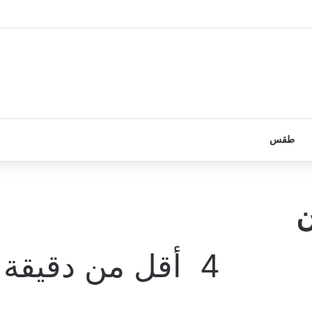
طقس
ن
4
أقل من دقيقة