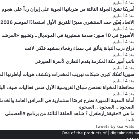
منذ 4 أسابيع
أمريكا تشنّ الجولة الثالثة من ضرباتها الجوية على إيران رداً على هجو
منذ 4 أسابيع
الاتحاد يُعيّن حمد المنتشري مديرًا للفريق الأول استعدادًا لموسم 2026-2027
منذ 4 أسابيع
الأسبوع في 10 صور: صدمة هستيرية في المونديال.. وتشييع «المرشد الإيراني» يشعل العالم
منذ 4 أسابيع
ذراع درب التبانة يتألق في سماء رفحاء بمشهد فلكي لافت
منذ 4 أسابيع
نائب أمير مكة المكرمة يقدم التعازي لأسرة الصيرفي
منذ 4 أسابيع
سوريا تُفكك كبرى شبكات تهريب المخدرات وتكشف هويات أباطرتها الد
منذ 4 أسابيع
محافظة المخواة تحتضن سباق الفروسية الأول ضمن فعاليات صيف الباحة 6
منذ 4 أسابيع
أمانة المدينة المنورة تطرح فرصًا استثمارية في المرافق العامة والخدم
الصحوة
الصحوة .. الصحوة .. الصحوة
..
‏ما
‏ما هي ‎#حقيقة_ارطغرل ؟ شاهد الحلقة الثالثة من برنامج ‎#العصملي
هي
الصحوة
تابعنا
..
‎#حقيقة_ارطغرل
Tweets by ksa_wats
؟
الصحوة
One of the products of | digitalminds.sa