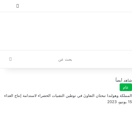
إ
تسجيل الدخول
مقال عش
إضافة
بحث
عن
شاهد أيضاً
عام
المملكة وهولندا تبحثان التعاونَ في توطين التقنيات الخضراء لاستدامة إنتاج الغذاء
15 يونيو، 2023