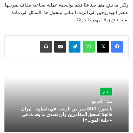
ولكن ما ينتج منها صناعيًا فيتم بواسطة عملية صناعية يضاف بموجبها
عنصر الهيدروجين إلى الزيت النباتي ليتحول هذا السائل إلى مادة
صلبة تنتج زيتًا “مهدرجًا جزئيًا”.
واتساب
تيلقرام
مشاركة عبر البريد
طباعة
عام
منذ 4 أسابيع
بالصور: 800 متر من الرعب في بامبلونا.. ثيران
هائجة تسحق المغامرين ولن تصدق ما يحدث في
«حلبة الموت»!