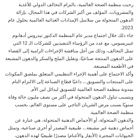
رحبت منظمة الصحة العالمية، بالتزام التحالف الدولي للأغذية
والمشروبات، المؤلف من أكبر الشركات في هذا المجال، بإزالة
الدهون المتحولة من سلاسل الإمدادات الغذائية العالمية بحلول عام
2023.
جاء ذلك خلال اجتماع مدير عام المنظمة الدكتور تيدروس أدهانوم
غيبريسوس، مع عدد من الرؤساء التنفيذيين للشركات الـ 12 التي
تمثل التحالف، وذلك من أجل مناقشة الإجراءات الرامية إلى القضاء
على الدهون المنتجة صناعيًا، وتقليل الملح والسكر والدهون المشبعة
في الأطعمة المصنعة.
وأكد الاجتماع على أهمية الإجراء التنظيمي المتعلق بملصق المكونات
على المنتجات والتسويق..، داعيًا قطاع الصناعة إلى الالتزام التام
بمدونة منظمة الصحة العالمية للتسويق لبدائل لبن الأم.
ويتسبب تناول الدهون المتحولة في أكثر من نصف مليون حالة وفاة
سنويًا بسبب مرض الشريان التاجي على مستوى العالم، بحسب
منظمة الصحة العالمية.
والدهون المتحولة، أو الأحماض الدهنية المتحولة، هي عبارة عن
أحماض دهنية غير مشبعة..، طبيعية المصدر أو أخرى صناعية، وتمثل
الحيوانات المجترة (الأبقار والأغنام) مصدرًا طبيعيًا لهذه الدهون،