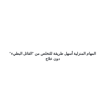
المهام
المنزلية
أسهل
طريقة
للتخلص
من
“القاتل
البطيء”
دون
علاج
المهام المنزلية أسهل طريقة للتخلص من “القاتل البطيء”
دون علاج
تحذير
طبي
من
بكتيريا
خطيرة
خلال
الاستحمام
قد