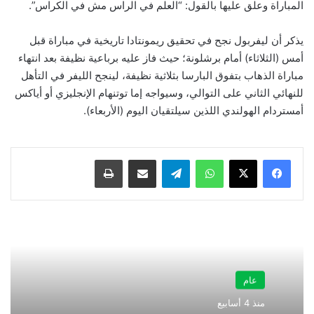
المباراة وعلق عليها بالقول: “العلم في الراس مش في الكراس”.
يذكر أن ليفربول نجح في تحقيق ريمونتادا تاريخية في مباراة قبل
أمس (الثلاثاء) أمام برشلونة؛ حيث فاز عليه برباعية نظيفة بعد انتهاء
مباراة الذهاب بتفوق البارسا بثلاثية نظيفة، لينجح الليفر في التأهل
للنهائي الثاني على التوالي، وسيواجه إما توتنهام الإنجليزي أو أياكس
أمستردام الهولندي اللذين سيلتقيان اليوم (الأربعاء).
واتساب
تيلقرام
مشاركة عبر البريد
طباعة
عام
منذ 4 أسابيع