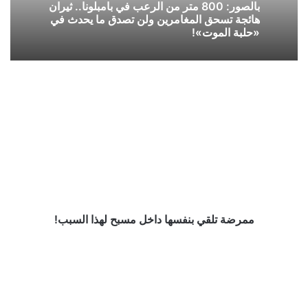
بالصور: 800 متر من الرعب في بامبلونا.. ثيران
هائجة تسحق المغامرين ولن تصدق ما يحدث في
«حلبة الموت»!
ممرضة
تلقي
بنفسها
داخل
مسبح
لهذا
السبب!
ممرضة تلقي بنفسها داخل مسبح لهذا السبب!
فيديو..
نقاش
حاد
بين
مذيع