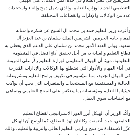
الشريفين في قصر السلام في جدة أمس الثلاثاء، على الهيكل
التنظيمي الجديد لوزارة التعليم، والذي شمل دمج وإلغاء واستحداث
عدد من الوكالات والإدارات والقطاعات المختلفة.
وأعرب وزير التعليم حمد بن محمد آل الشيخ عن شكره وامتنانه
لمقام خادم الحرمين الشريفين الملك سلمان بن عبد العزيز آل
سعود، وولي العهد الأمير محمد بن سلمان على الدعم الذي يحظى به
قطاع التعليم والعناية به من أجل تحقيق أداءٍ أفضل في المنظومة
التعليمية، مبينًا أن الهيكل التنظيمي لوزارة التعليم ركّز على المرونة
في أداء المهام والأدوار التي تضطلع بها الوكالات والإدارات المُدرجة
في الهيكل الجديد، مما سيُسهم في تكييف برامج التعليم ومشروعاته
الحالية والمستقبلية مع المستجدات والمتغيرات التي يجب أن يواكب
حيثياتها التعليم ومؤسساته بما ينعكس على المنتج التعليمي ويتماهى
مع احتياجات سوق العمل.
وأكّد الوزير أن الهيكل أبرز الدور الاستراتيجي لقطاع التعليم
الجامعي، حيث أضيفت وكالتان لهذا القطاع، كما أوضح أن الهيكل
عزّز الاستفادة من دمج وزارتي التعليم العالي والتربية والتعليم، وذلك