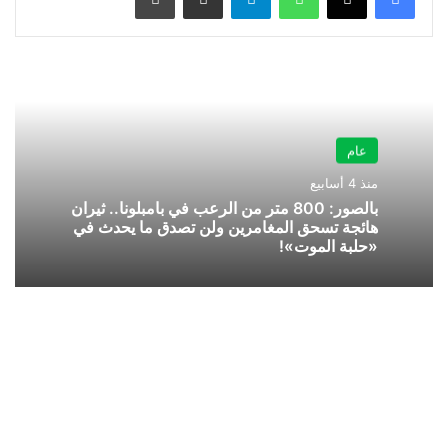
عام
منذ 4 أسابيع
بالصور: 800 متر من الرعب في بامبلونا.. ثيران
هائجة تسحق المغامرين ولن تصدق ما يحدث في
«حلبة الموت»!
بأمر
الملك
سلمان..
عبدالهادي
المنصوري
رئيسا