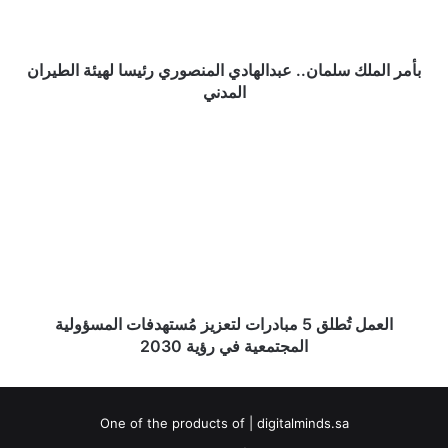
لهيئة
الطيران
المدني
بأمر الملك سلمان.. عبدالهادي المنصوري رئيسا لهيئة الطيران
المدني
العمل
تُطلق
5
مبادرات
لتعزيز
مُستهدفات
المسؤولية
المجتمعية
في
رؤية
العمل تُطلق 5 مبادرات لتعزيز مُستهدفات المسؤولية
2030
المجتمعية في رؤية 2030
One of the products of | digitalminds.sa