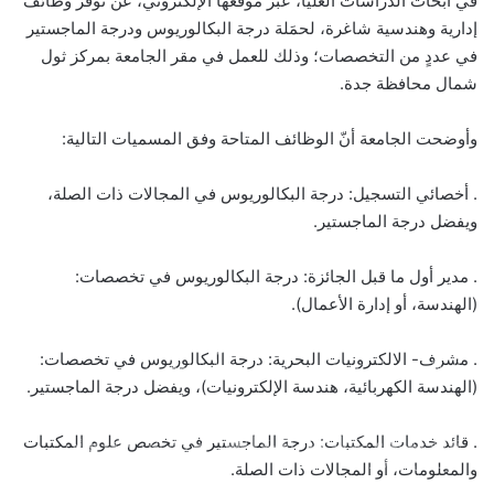
في أبحاث الدراسات العليا، عبر موقعها الإلكتروني، عن توفّر وظائف
إدارية وهندسية شاغرة، لحمَلة درجة البكالوريوس ودرجة الماجستير
في عددٍ من التخصصات؛ وذلك للعمل في مقر الجامعة بمركز ثول
شمال محافظة جدة.
وأوضحت الجامعة أنّ الوظائف المتاحة وفق المسميات التالية:
. أخصائي التسجيل: درجة البكالوريوس في المجالات ذات الصلة،
ويفضل درجة الماجستير.
. مدير أول ما قبل الجائزة: درجة البكالوريوس في تخصصات:
(الهندسة، أو إدارة الأعمال).
بالصور: 800 متر من الرعب في بامبلونا.. ثيران هائجة تسحق
. مشرف- الالكترونيات البحرية: درجة البكالوريوس في تخصصات:
المغامرين ولن تصدق ما يحدث في «حلبة الموت»!
(الهندسة الكهربائية، هندسة الإلكترونيات)، ويفضل درجة الماجستير.
. قائد خدمات المكتبات: درجة الماجستير في تخصص علوم المكتبات
ثنائية بيلينغهام القاتلة تقود إنجلترا لعبور النرويج إلى نصف نهائي
مونديال 2026
والمعلومات، أو المجالات ذات الصلة.