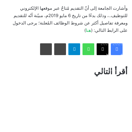
وأشارت الجامعة إلى أنّ التقديم مُتاحٌ عبر موقعها الإلكتروني
أمريكا تشنّ الجولة الثالثة من ضرباتها الجوية على إيران رداً على
للتوظيف..، وذلك بدءًا من تاريخ 6 مايو 2019م، مبيّنة أنّه للتقديم
هجوم بمضيق هرمز
ومعرفة تفاصيل أكثر عن شروط الوظائف المُعلنة؛ يرجى الدخول
على الرابط التالي: (
هنا
)
الاتحاد يُعيّن حمد المنتشري مديرًا للفريق الأول استعدادًا لموسم
واتساب
تيلقرام
مشاركة عبر البريد
طباعة
2026-2027
فيسبوك
X
الأسبوع في 10 صور: صدمة هستيرية في المونديال.. وتشييع
أقرأ التالي
«المرشد الإيراني» يشعل العالم
ذراع درب التبانة يتألق في سماء رفحاء بمشهد فلكي لافت
نائب أمير مكة المكرمة يقدم التعازي لأسرة الصيرفي
سوريا تُفكك كبرى شبكات تهريب المخدرات وتكشف هويات أباطرتها