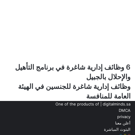
6
6 وظائف إدارية شاغرة في برنامج التأهيل
وظائف
والإحلال بالجبيل
إدارية
شاغرة
وظائف
وظائف إدارية شاغرة للجنسين في الهيئة
في
إدارية
العامة للمنافسة
برنامج
شاغرة
التأهيل
للجنسين
One of the products of | digitalminds.sa
والإحلال
في
DMCA
بالجبيل
الهيئة
privacy
العامة
أعلن معنا
للمنافسة
البثوث المباشرة