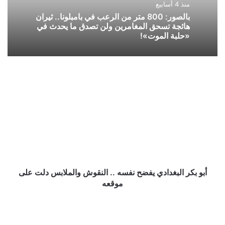
منذ 4 أسابيع
بالصور: 800 متر من الرعب في بامبلونا.. ثيران
هائجة تسحق المغامرين ولن تصدق ما يحدث في
«حلبة الموت»!
أبو
بكر
البغدادي
يفضح
نفسه
..
النقوش
والملابس
دلت
على
أبو بكر البغدادي يفضح نفسه .. النقوش والملابس دلت على
موقعه
موقعه
هل
يستمر
حساب