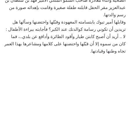
الصحية وأثناء مغادرة صاحب السمو الملكي الأمير فهد بن سلطان بن
عبدالعزيز مقر الحفل قابلته طفلة صغيرة وقامت بإهدائه صورة من
رسم والدتها.
وقابلها أمير تبوك بابتسامته المعهودة وقبّلها واحتضنها وسألها هل
تريدين أن تكوني رسامة كوالدتك عند الكبر؟ فأجابته ببراءة الأطفال :
لا .. أريد أن أصبح كابتن طيار وأقود الطائرة وأدافع عن بلدي..، فما
كان من سموه إلا أن قبّلها واحتضنها على كلامها ومشاعرها بهذا العمر
تجاه وطنها وقيادتها.