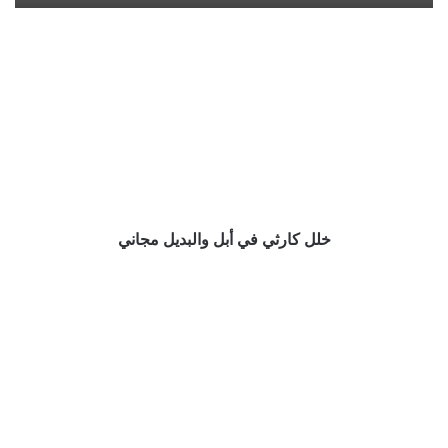
خلل
كارثي
في
أبل
والبديل
مجاني
خلل كارثي في أبل والبديل مجاني
تفكيك
«جالاكسي
فولد»
يكشف
عن
نقطة
ضعفه