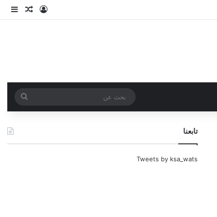
تسجيل الدخو
مقال عش
إضاف
بحث
عن
تابعنا
Tweets by ksa_wats