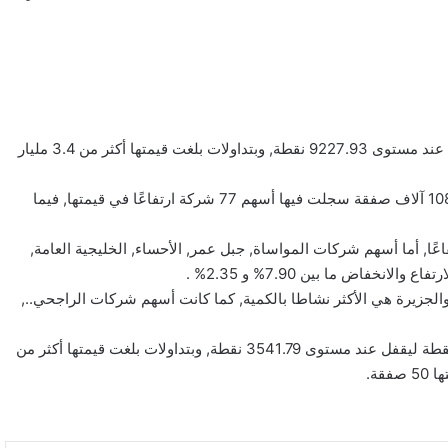
أغلق مؤشر الأسهم السعودية الرئيسية اليوم مرتفعًا 32.91 نقطة ليقفل عند مستوى 9227.93 نقطة, وبتداولات بلغت قيمتها أكثر من 3.4 مليار
وبلغ عدد الأسهم المتداولة أكثر من 122 مليون سهم تقاسمتها أكثر من 108 آلاف صفقة سجلت فيها أسهم 77 شركة ارتفاعًا في قيمتها, فيما
ًا, أما أسهم شركات المواساة, جبل عمر, الأحساء, الخليجية العامة,
خفاض ما بين 7.90% و 2.35% .
 والجزيرة هي الأكثر نشاطا بالكمية, كما كانت أسهم شركات الراجحي..,
كما أغلق مؤشر الأسهم السعودية الموازية ( نمو ) اليوم منخفضًا 4.58 نقطة ليقفل عند مستوى 3541.79 نقطة, وبتداولات بلغت قيمتها أكثر من
بالصور: 800 متر من الرعب في بامبلونا.. ثيران
هائجة تسحق المغامرين ولن تصدق ما يحدث في
«حلبة الموت»!
ثنائية بيلينغهام القاتلة تقود إنجلترا لعبور النرويج إلى