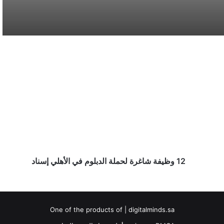
الصيرفي
سوريا تُفكك كبرى شبكات تهريب المخدرات
وتكشف هويات أباطرتها الدوليين
12
وظيفة
محافظة المخواة تحتضن سباق الفروسية الأول
شاغرة
ضمن فعاليات صيف الباحة 2026
لحملة
الدبلوم
في
أمانة المدينة المنورة تطرح فرصًا استثمارية في
الأهلي
المرافق العامة والخدمات اللوجستية
إسناد
12 وظيفة شاغرة لحملة الدبلوم في الأهلي إسناد
One of the products of | digitalminds.sa