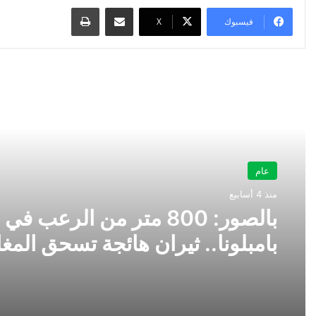
مشاركة عبر البريد
طباعة
فيسبوك
‫X
أقرأ التالي
عام
منذ 4 أسابيع
بالصور: 800 متر من الرعب في
بامبلونا.. ثيران هائجة تسحق المغ
ولن تصدق ما يحدث في «حلبة ال