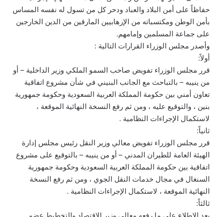
حفاظاً على أمن البلاد والعباد ودحر كل من تسول له نفسه المساس
بأمن الوطن ومكتسباته من الإرهابيين المارقين من الدين الخارجين
على جماعة المسلمين وإمامهم.
وأصدر مجلس الوزراء القرارات التالية :
أولاً:
قرر مجلس الوزراء تفويض صاحب السمو الملكي وزير الداخلية – أو
من ينيبه – بالتباحث مع الجانب البنيني في شأن مشروع اتفاقية
تعاون أمني بين حكومة المملكة العربية السعودية وحكومة جمهورية
بنين ، والتوقيع عليه ، ومن ثم رفع النسخة النهائية الموقعة ،
لاستكمال الإجراءات النظامية .
ثانياً:
قرر مجلس الوزراء تفويض معالي وزير النقل رئيس مجلس إدارة
الهيئة العامة للطيران المدني – أو من ينيبه – بالتوقيع على مشروع
اتفاقية بين حكومة المملكة العربية السعودية وحكومة جمهورية
السنغال في مجال خدمات النقل الجوي ، ومن ثم رفع النسخة
النهائية الموقعة ، لاستكمال الإجراءات النظامية .
ثالثاً:
بعد الاطلاع على ما رفعه معالي وزير الاقتصاد والتخطيط عضو