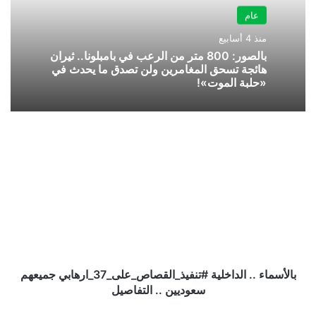
عام
منذ 4 أسابيع
بالصور: 800 متر من الرعب في بامبلونا.. ثيران
هائجة تسحق المغامرين ولن تصدق ما يحدث في
«حلبة الموت»!
بالأسماء
..
الداخلية
#تنفيذ_القصاص_على_37_ارهابي
جميعهم
سعوديين
..
التفاصيل
بالأسماء .. الداخلية #تنفيذ_القصاص_على_37_ارهابي جميعهم
سعوديين .. التفاصيل