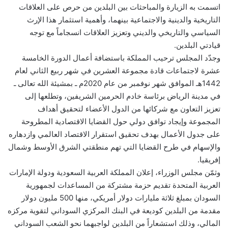
اتسمت به الزيارة والمباحثات بين البلدين من حرص على العلاقات
التاريخية والدينية والاجتماعية بينهما، وأهمية استثمار هذا الإرث
السياسي والتاريخي والديني وتعزيز العلاقات انسجاماً مع توجه
قيادتي البلدين.
وجدّد المجلس ترحيب المملكة باستضافة أعمال الدورة الخامسة
عشرة لاجتماعات قادة مجموعة العشرين في شهر ربيع الثاني لعام
1442هـ الموافق شهر نوفمبر من عام 2020م ـ بمشيئة الله تعالى ـ
في مدينة الرياض برئاسة خادم الحرمين الشريفين، وتطلعها إلى
تعزيز التعاون مع شركائها من الدول الأعضاء لتحقيق أهداف
المجموعة وإيجاد توافق دولي حول القضايا الاقتصادية المطروحة
على جدول الأعمال بهدف تحقيق استقرار الاقتصاد العالمي وازدهاره
والإسهام في طرح القضايا التي تهم منطقتي الشرق الأوسط وشمال
إفريقيا.
وثمّن مجلس الوزراء، إعلان المملكة العربية السعودية ودولة الإمارات
العربية المتحدة تقديم حزمة مشتركة من المساعدات لجمهورية
السودان بمبلغ ثلاثة مليارات دولار أمريكي، منها 500 مليون دولار
مقدمة من البلدين كوديعة في البنك المركزي السوداني لتقوية مركزه
المالي، وذلك استشعاراً من البلدين لواجبهما نحو الشعب السوداني