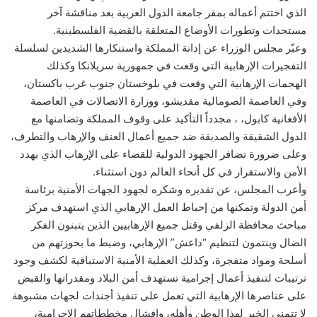
الذي اختتم أعماله بمقر جامعة الدول العربية بعد مناقشة آخر
مستجدات وتطورات الأوضاع المتعلقة بالقضية الفلسطينية.
وعبّر مجلس الوزراء عن إدانة المملكة واستنكارها الشديدين لسلسلة
التفجيرات الإرهابية التي وقعت في جمهورية سريلانكا وكذلك
الهجمات الإرهابية التي وقعت في بلوخستان جنوب غرب باكستان،
وفي العاصمة الصومالية مقديشو، ووزارة الاتصالات في العاصمة
الأفغانية كابول، ، مجدداً التأكيد على وقوف المملكة وتضامنها مع
الدول الشقيقة والصديقة ضد جميع أعمال العنف والإرهاب والتطرف،
وعلى ضرورة تضافر الجهود الدولية للقضاء على الإرهاب الذي يهدد
الأمن والاستقرار في كل أنحاء العالم دون استثناء.
وأعرب المجلس، عن تقديره وشكره لجهود الجهات الأمنية برئاسة
أمن الدولة وتمكنها من إحباط العمل الإرهابي الذي استهدف مركز
مباحث محافظة الزلفي وقتل جميع الإرهابيين الذين يتبنون الفكر
الضال وينتمون لتنظيم “داعش” الإرهابي، وضبط ما بحوزتهم من
أسلحة ومواد متفجرة، وكذلك العملية الأمنية الاستباقية لكشف وجود
ترتيبات لتنفيذ أعمال إجرامية تستهدف أمن البلاد ومقدراتها والقبض
على عناصرها الإرهابية التي تعمل على تنفيذ أجندات لجهات مشبوهة
لا تتمنى الخير لهذا الوطن وأهله، وإفشال مخططاتهم الإجرامية،