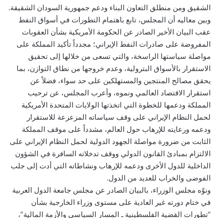
الشقيق ومن منطلق التعاون البناء ودعم جمهورية السودان الشقيقة.
وبين معاليه أن المجلس، تابع باهتمام التطورات في أسواق النفط
عقب البيان الأخير الصادر عن الحكومة الأمريكية بشأن العقوبات
المفروضة على صادرات النفط الإيراني؛ مجدداً تأكيد المملكة على
مواصلة سياستها الراسخة، والتي تسعى من خلالها إلى تحقيق
الاستقرار بالأسواق البترولية، وعدم خروجها من نطاق التوازن، بما
يحقق مصالح المنتجين والمستهلكين على حد سواء، فضلاً عن
استقرار الاقتصاد العالمي ونموه، وأعرب المجلس، عن ترحيب
المملكة ودعمها للخطوة التي اتخذتها الولايات المتحدة الأمريكية
لحمل النظام الإيراني على وقف سياساته المزعزعة للاستقرار
ودعمه ورعايته للإرهاب حول العالم، مشدداً على موقف المملكة
الثابت من ضرورة مواصلة الجهود الدولية لحمل النظام الإيراني على
الالتزام بمبادئ القانون الدولي ووقف تدخلاته السافرة في الشؤون
الداخلية للدول الأخرى ودعمه للإرهاب ونشاطاته التي أدت إلى جلب
الفوضى والخراب للعديد من الدول.
ونوّه مجلس الوزراء، بالبيان الصادر عن مجلس جامعة الدول العربية
في ختام دورته غير العادية على مستوى وزراء الخارجية بشأن
“تطورات القضية الفلسطينية ـ المسار السياسي والأزمة المالية”،