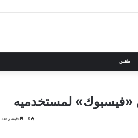
طقس
 «فيسبوك» لمستخدميه
8
دقيقة واحدة