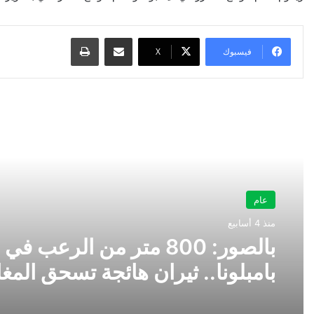
مشاركة عبر البريد
طباعة
فيسبوك
‫X
أقرأ التالي
عام
منذ 4 أسابيع
بالصور: 800 متر من الرعب في
بامبلونا.. ثيران هائجة تسحق المغ
ولن تصدق ما يحدث في «حلبة ال