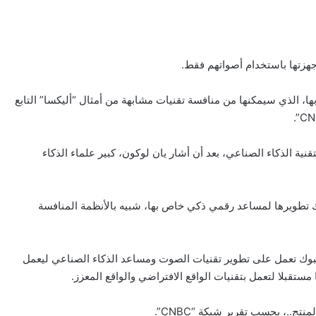
هزتها باستخدام أصواتهم فقط.
، الذي سيمكنها من منافسة تقنيات مشابهة من أمثال “أليكسا” التابع
نية الذكاء الصناعي، بعد أن أشار يان لوكون، كبير علماء الذكاء
 شركة فيسبوك تطويرها لمساعد رقمي ذكي خاص بها، شبيه بالأنظمة المنافسة
يسبوك تعمل على تطوير تقنيات الصوت ومساعد الذكاء الصناعي ليعمل
بالصور: 800 متر من الرعب في بامبلونا.. ثيران
هائجة تسحق المغامرين ولن تصدق ما يحدث في
«حلبة الموت»!
..، بحسب تقرير شبكة “CNBC”.