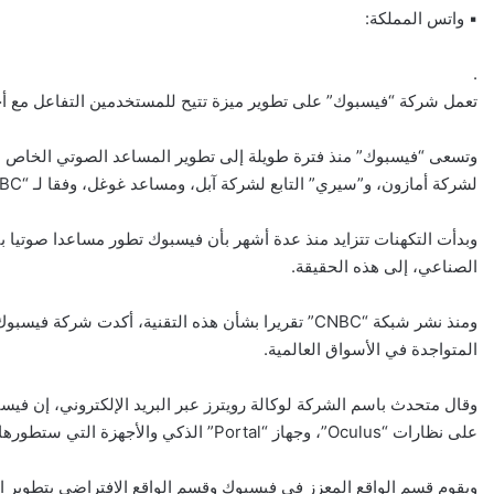
▪ واتس المملكة:
.
تعمل شركة “فيسبوك” على تطوير ميزة تتيح للمستخدمين التفاعل مع أج
وتسعى “فيسبوك” منذ فترة طويلة إلى تطوير المساعد الصوتي الخاص بها
لشركة أمازون، و”سيري” التابع لشركة آبل، ومساعد غوغل، وفقا لـ “CNBC”.
وبدأت التكهنات تتزايد منذ عدة أشهر بأن فيسبوك تطور مساعدا صوتيا بتق
الصناعي، إلى هذه الحقيقة.
ومنذ نشر شبكة “CNBC” تقريرا بشأن هذه التقنية، أكدت
المتواجدة في الأسواق العالمية.
وقال متحدث باسم الشركة لوكالة رويترز عبر البريد الإلكتروني، إن ف
على نظارات “Oculus”، وجهاز “Portal” الذكي والأجهزة التي ستطورها مستقبلا لتعمل بتقنيات الواقع الافتراضي والواقع المعزز.
ويقوم قسم الواقع المعزز في فيسبوك وقسم الواقع الافتراضي بتطوير المنتج