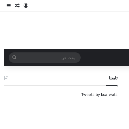
تسجيل الدخو
مقال عش
إضاف
بحث
عن
تابعنا
Tweets by ksa_wats