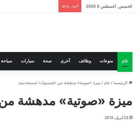
الخميس, أغسطس 6 2026
أخبار عاجلة
عام
منوعات
وظائف
آخرى
صحة
سيارات
سياحة
الرئيسية
/
عام
/
ميزة «صوتية» مدهشة من «فيسبوك» لمستخدميه
ميزة «صوتية» مدهشة من
23 أبريل، 2019