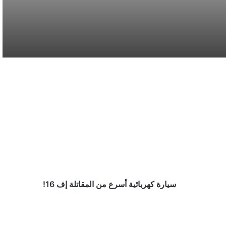
نائب أمير مكة المكرمة يقدم التعازي لأسرة
الصيرفي
سوريا تُفكك كبرى شبكات تهريب المخدرات
وتكشف هويات أباطرتها الدوليين
سيارة
كهربائية
محافظة المخواة تحتضن سباق الفروسية الأول
أسرع
ضمن فعاليات صيف الباحة 2026
من
المقاتلة
إف
أمانة المدينة المنورة تطرح فرصًا استثمارية في
16!
المرافق العامة والخدمات اللوجستية
سيارة كهربائية أسرع من المقاتلة إف 16!