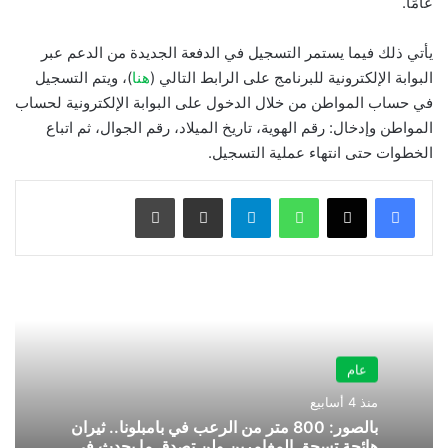
عامًا.
يأتي ذلك فيما يستمر التسجيل في الدفعة الجديدة من الدعم عبر
البوابة الإلكترونية للبرنامج على الرابط التالي (
هنا
)، ويتم التسجيل
في حساب المواطن من خلال الدخول على البوابة الإلكترونية لحساب
المواطن وإدخال: رقم الهوية، تاريخ الميلاد، رقم الجوال، ثم اتباع
الخطوات حتى انتهاء عملية التسجيل.
واتساب
تيلقرام
مشاركة عبر البريد
طباعة
عام
منذ 4 أسابيع
بالصور: 800 متر من الرعب في بامبلونا.. ثيران
هائجة تسحق المغامرين ولن تصدق ما يحدث في