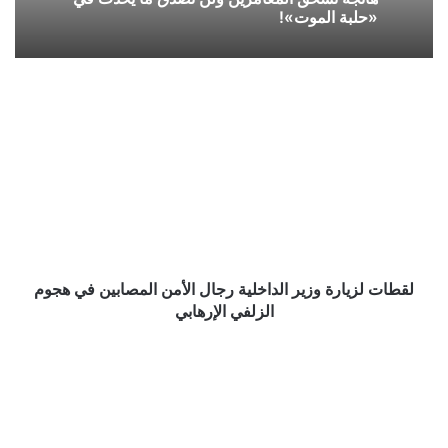
«حلبة الموت»!
لقطات
لزيارة
وزير
الداخلية
رجال
الأمن
المصابين
في
هجوم
الزلفي
لقطات لزيارة وزير الداخلية رجال الأمن المصابين في هجوم
الإرهابي
الزلفي الإرهابي
“العقاري”
مبادرة
لأصحاب
الدخول
فوق