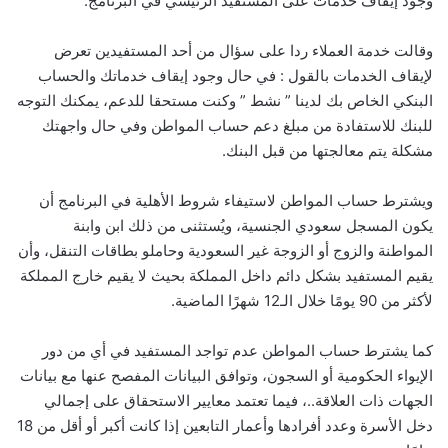
وجود إيقاف خدمات على المستفيد الرئيسي في البرنامج.
وقالت خدمة العملاء ردا على سؤال من أحد المستفيدين تعرض
لإيقاف الخدمات بالقول : في حال وجود إيقاف خدماتك والحساب
البنكي الخاص بك لدينا ” نشط ” وكنت مستحقا للدعم، يمكنك التوجه
للبنك للاستفادة من مبلغ دعم حساب المواطن وفي حال واجهتك
مشكلة يتم معالجتها من قبل البنك.
ويشترط حساب المواطن لاستيفاء شروط الأهلية في البرنامج أن
يكون المسجل سعودي الجنسية، ويُستثنى من ذلك ابن وابنة
المواطنة والزوج أو الزوجة غير السعودية وحاملو بطاقات التنقل، وأن
يقيم المستفيد بشكل دائم داخل المملكة بحيث لا يقيم خارج المملكة
لأكثر من 90 يومًا خلال الـ12 شهرًا الماضية.
كما يشترط حساب المواطن عدم تواجد المستفيد في أي من دور
الإيواء الحكومية أو السجون، وتوافق البيانات المفصح عنها مع بيانات
الجهات ذات العلاقة..، فيما تعتمد معايير الاستحقاق على إجمالي
دخل الأسرة وعدد أفرادها وأعمار التابعين إذا كانت أكبر أو أقل من 18