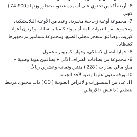
6- أربعة أكياس تحتوي على أسمدة عضوية يتجاوز وزنها ( 74،900 )
كجم.
7- مجموعة أوعية زجاجية مخبرية، وعدد من الأوعية البلاستيكية،
ومجموعه من العبوات المعبأة بمواد كيميائية سائلة، وكرتون أعواد
كبريت، وصاعق متفجر محلي الصنع، ومجموعة مسامير تم تجهيزها
كشظايا.
8- جهازا اتصال لاسلكي، وجهازا كمبيوتر محمول.
9- مجموعة من بطاقات الصراف الآلي + بطاقتين هوية وطنية +
مبلغ مالي يقدر ب ( 228 ) مئتين وثمانية وعشرين ريالاً.
10ـ ورقة مدون عليها وصية لأحد الجناة.
11ـ عدد من المنشورات والأقراص الضوئية ( CD ) ذات محتوى مرتبط
بتنظيم ( داعـش ) الإرهابي.