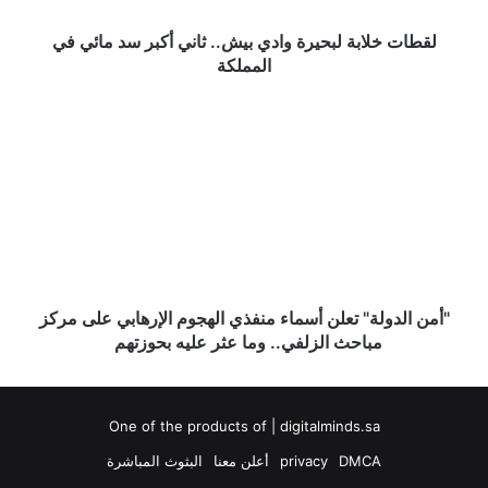
مائي
في
لقطات خلابة لبحيرة وادي بيش.. ثاني أكبر سد مائي في
المملكة
المملكة
"أمن
الدولة"
تعلن
أسماء
منفذي
الهجوم
الإرهابي
على
مركز
مباحث
"أمن الدولة" تعلن أسماء منفذي الهجوم الإرهابي على مركز
الزلفي..
مباحث الزلفي.. وما عثر عليه بحوزتهم
وما
عثر
عليه
One of the products of | digitalminds.sa
بحوزتهم
DMCA
privacy
أعلن معنا
البثوث المباشرة