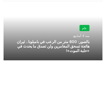
عام
منذ 4 أسابيع
بالصور: 800 متر من الرعب في بامبلونا.. ثيران
هائجة تسحق المغامرين ولن تصدق ما يحدث في
«حلبة الموت»!
لقطات
خلابة
لبحيرة
وادي
بيش..
ثاني
أكبر
سد