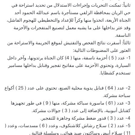
ثانياً: تمكنت التحريات وإجراءات الاستدلال من تحديد استراحة في
حي الريان بمحافظة الزلفي مستأجرة باسم عبدالله الحمود أحد
الجناة الأربعة، اتخذوا منها وكراً للإعداد والتخطيطي للهجوم الفاشل،
وقد عثر بداخلها على ما يشبه معمل لتصنيع المتفجرات والأحزمة
الناسفة.
ثالثاً: أسفرت نتائج الفحص والتفتيش لموقع الجريمة والاستراحة من
العثور على المضبوطات التالية:
1- عدد ( 5 ) أحزمة ناسفة، منها ( 4) كان الجناة يرتدونها، وآخر داخل
السيارة، وتحتوي الأحزمة على مفاتيح تفجير وقنابل بداخلها مسامير
تستخدم كشظايا.
2- عدد ( 64 ) قنابل يدوية محلية الصنع، تحتوي على عدد ( 25 ) أكواع
سباحة مشركة.
3- عدد ( 61 ) ماسورة سباكة مشركة، منها ( 9 ) في طور تجهيزها
كقنابل أنبوبية، بالإضافة إلى عدد ( 3 ) جوالات مشركة.
4- عدد ( 3 ) قدور ضغط مشركة وجاهزة للتفجير.
5- عدد ( 2 ) سـلاح رشاش كلاشنكوف، وعدد ( 6 ) مسدسات، وعدد (
11 ) سـلاح أبيض وساكتون صيد هوائي، وسلسلة قتالية .