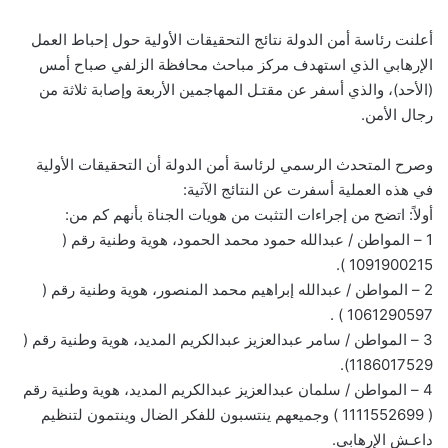
أعلنت رئاسة أمن الدولة نتائج التحقيقات الأولية حول إحباط العمل
الإرهابي الذي استهدف مركز مباحث محافظة الزلفي صباح أمس
(الأحد)، والذي أسفر عن مقتـل المهاجمين الأربعة وإصابة ثلاثة من
رجال الأمن.
وصرح المتحدث الرسمي لرئاسة أمن الدولة أن التحقيقات الأولية
في هذه العملية أسفرت عن النتائج الآتية:
أولاً: اتضح من إجراءات التثبت من هويات الجناة بأنهم كم من:
1 – المواطن / عبدالله حمود محمد الحمود، هوية وطنية رقم (
1091900215 ).
2 – المواطن / عبدالله إبراهيم محمد المنصور، هوية وطنية رقم (
1061290597 ) .
3 – المواطن / سامر عبدالعزيز عبدالكريم المديد، هوية وطنية رقم (
1186017529).
4 – المواطن / سلمان عبدالعزيز عبدالكريم المديد، هوية وطنية رقم
( 1111552699 ) وجميعهم ينتسبون للفكر الضال وينتمون لتنظيم
داعـش الإرهابي.