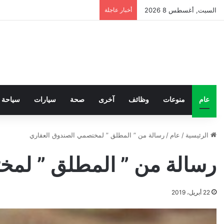
السبت, أغسطس 8 2026
أخبار عاجلة
عام
منوعات
وظائف
آخرى
صحة
سيارات
سياحة
الرئيسية
/
عام
/
رسالة من ” المطلق ” لمختصمي الصندوق العقاري
رسالة من ” المطلق ” لمخ
22 أبريل، 2019