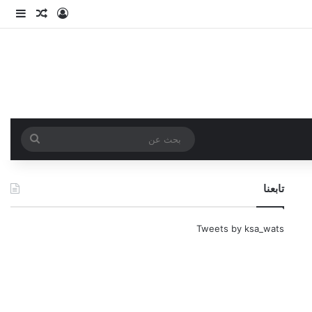
تسجيل الدخو
مقال عش
إضاف
بحث
عن
تابعنا
Tweets by ksa_wats