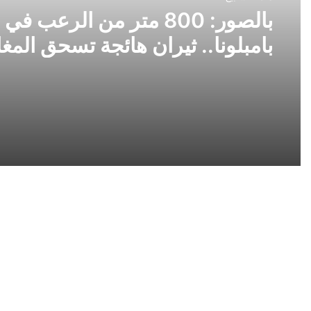
بالصور: 800 متر من الرعب في
بامبلونا.. ثيران هائجة تسحق المغ
ولن تصدق ما يحدث في «حلبة ال
انفجار
«اسكوتر»
يصيب
مواطنة
باختناق
في
الطائف