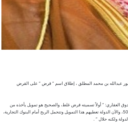
تور عبدالله بن محمد المطلق ، إطلاق اسم ” قرض ” على القرض
ق العقاري: ” أولاً تسميته قرض غلط، والصحيح هو تمويل يأخذه من
البنك، والصندوق العقاري كان يقرض الناس بدون أرباح يعطيهم 500 بـ500، والآن الدولة تعطيهم هذا التمويل وتتحمل الربح أمام البنوك التجارية،
ولة ولكنه حلال ” .