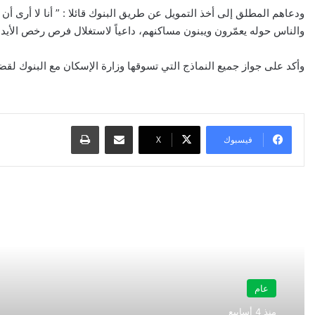
ودعاهم المطلق إلى أخذ التمويل عن طريق البنوك قائلا : ” أنا لا أرى أن
والناس حوله يعمّرون ويبنون مساكنهم، داعياً لاستغلال فرص رخص الأيدي 
وأكد على جواز جميع النماذج التي تسوقها وزارة الإسكان مع البنوك لق
مشاركة عبر البريد
طباعة
فيسبوك
‫X
أقرأ التالي
عام
منذ 4 أسابيع