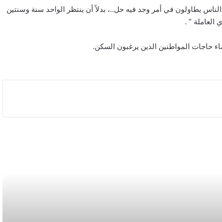
 الناس يطاولون في أمر وجد فيه حل..، بدلاً أن ينتظر الواحد سنة وسنتين
العاملة ” .
بالصور: 800 متر من الرعب في بامبلونا.. ثيران
هائجة تسحق المغامرين ولن تصدق ما يحدث في
ضاء حاجات المواطنين الذين يرغبون السكن.
«حلبة الموت»!
ثنائية بيلينغهام القاتلة تقود إنجلترا لعبور النرويج إلى
نصف نهائي مونديال 2026
أمريكا تشنّ الجولة الثالثة من ضرباتها الجوية على
إيران رداً على هجوم بمضيق هرمز
الاتحاد يُعيّن حمد المنتشري مديرًا للفريق الأول
استعدادًا لموسم 2026-2027
الأسبوع في 10 صور: صدمة هستيرية في
المونديال.. وتشييع «المرشد الإيراني» يشعل العالم