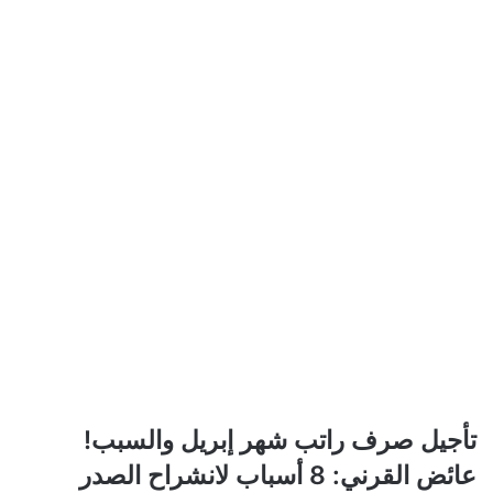
تأجيل
تأجيل صرف راتب شهر إبريل والسبب!
صرف
عائض
عائض القرني: 8 أسباب لانشراح الصدر
راتب
القرني: