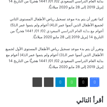
بداية العام الدراسي السعودي 02/ 01/ 1441 هجريًّا من التاريخ 14
إبريل 2019 إلى 28 مايو 2020 ميلاديًّا.
بالصور: 800 متر من الرعب في بامبلونا.. ثيران هائجة تسحق
المغامرين ولن تصدق ما يحدث في «حلبة الموت»!
كما تقرر أن يتم بدء موعد تسجيل رياض الأطفال المستوى الثاني
لجميع الأطفال الذين أتموا عمر الـ(4) أعوام ولم يتموا عمر الـ(5)
أعوام مع بداية العام الدراسي السعودي 02/ 01/ 1441 هجريًّا من
ثنائية بيلينغهام القاتلة تقود إنجلترا لعبور النرويج إلى نصف نهائي
مونديال 2026
التاريخ 14 إبريل 2019 إلى 28 مايو 2020 ميلاديًّا.
وتقرر أن يتم بدء موعد تسجيل رياض الأطفال المستوى الأول لجميع
أمريكا تشنّ الجولة الثالثة من ضرباتها الجوية على إيران رداً على
الأطفال الذين أتموا عمر الـ(3) أعوام ولم يتموا عمر الـ(4) أعوام مع
هجوم بمضيق هرمز
بداية العام الدراسي السعودي 02/ 01/ 1441 هجريًّا من التاريخ 14
إبريل 2019 إلى 28 مايو 2020 ميلاديًّا.
الاتحاد يُعيّن حمد المنتشري مديرًا للفريق الأول استعدادًا لموسم
واتساب
تيلقرام
مشاركة عبر البريد
طباعة
2026-2027
فيسبوك
X
الأسبوع في 10 صور: صدمة هستيرية في المونديال.. وتشييع
أقرأ التالي
«المرشد الإيراني» يشعل العالم