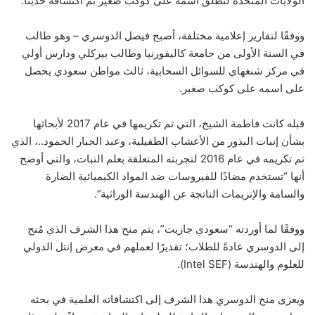
الولايات المتحدة لتُطلق اسمه على كوكب صغير تم اكتشافه حديثًا.
ووفقًا لتقارير إعلامية مختلفة، أصبح فيصل الدوسري – وهو طالب
في السنة الأولى من جامعة كاليفورنيا وطالب بيركلي ودارس أولي
في مركز شنغهاي للسوائل السحابية، ثالث مواطن سعودي يحصل
على اسمه على كوكب صغير.
قبله كانت فاطمة الشيخ، التي تم تكريمها في عام 2017 لأبحاثها
بشأن إنبات البذور من الأعشاب الطفيلية، وعبد الجبار الحمود..، الذي
تم تكريمه في عام 2016 لتجربته المتعلقة بعلم النبات، والتي أوضح
أنها “تستخدم مضادًا للفيروسات ضد المواد الكيميائية الضارة
والسامة والإنزيمات الناتجة عن الهندسة الوراثية”.
ووفقًا لما أوردته “سعودي جازيت”، يتم منح هذا الشرف الذي مُنح
إلى الدوسري عادةً للطلاب؛ تقديرًا لعملهم في معرض إنتل الدولي
للعلوم والهندسة (Intel SEF).
ويعزى منح الدوسري هذا الشرف إلى اكتشافاته العلمية في بحثه