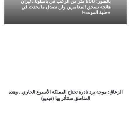
بالصور: 800 متر من الرعب في بامبلونا.. ثيران
هائجة تسحق المغامرين ولن تصدق ما يحدث في
«حلبة الموت»!
الزعاق:
موجة
برد
نادرة
تجتاح
المملكة
الأسبوع
الجاري..
وهذه
المناطق
الزعاق: موجة برد نادرة تجتاح المملكة الأسبوع الجاري.. وهذه
ستتأثر
المناطق ستتأثر بها (فيديو)
بها
(فيديو)
تأجيل
صرف
راتب
شهر