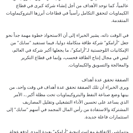
عالمياً، كما توحد الأهداف من أجل إنشاء شركة كبرى في قطاع
الكيماويات لتحقق التكامل رأسياً في قطاعات أبرزها البتروكيماويات
المتقدمة.
في الوقت ذاته، يشير الخبراء إلى أن الاستحواذ خطوة مهمة جداً نحو
جعل “أرامكو” شركة طاقة متكاملة دوليا، فيما تستفيد “سابك” من
الإمكانيات اللوجستية لـ”أرامكو”، ما يجعلها أكبر شركة في العالم،
ليس في مجال إنتاج الطاقة فحسب، وإنما في قطاع التكرير
والمعالجة والتسويق والكيماويات.
الصفقة تحقق عدة أهداف
ويرى الخبراء أن تلك الصفقة تحقق عدة أهداف في وقت واحد، من
بينها وضع صناعة النفط والبتروكيماويات تحت مظلة أكبر..، الأمر
الذي يساعد على تحسين الأداء التشغيلي وتقليل المصاريف
المشتركة والاستفادة من رأس المال المجمد في أسهم “سابك” إلى
استثمارات فاعلة جديدة.
وتتماشى الاتفاقية مع استراتيجية “أرامكو” بعيدة المدى لدفع عجلة