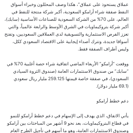
عملاق يستحوذ على عملاق”، هكذا وصف المحللون وخبراء أسواق
النفط صفقة شراء أرامكو السعودية، أكبر شركة منتجة للنفط في
العالم، على 70% من الشركة السعودية للصناعات الأساسية (سابك)،
أكبر شركة بتروكيماويات في الشرق الأوسط والرابعة عالمياً، والتي
تعزز الفرص الاستثمارية والتسويقية لدى العملاقين السعوديين، وتفتح
أسواقا جديدة، وتترك أصداء إيجابية على الاقتصاد السعودي ككل،
وليس أطراف الصفقة فقط.
ووقعت “أرامكو” الأربعاء الماضي اتفاقية شراء حصة أغلبية 70% في
“سابك” من صندوق الاستثمارات العامة (صندوق الثروة السيادي
السعودي)، في صفقة خاصة قيمتها 259.125 مليار ريال سعودي
(69.1 مليار دولار).
دعم خطط أرامكو
يأتي الاتفاق، الذي يهدف إلى الإسهام في دعم خطط أرامكو للنمو
في قطاع البتروكيماويات، بعد نحو 9 أشهر من المباحثات بين أرامكو
وصندوق الاستثمارات العامة، وهو ما أسهم في تأجيل الطرح العام