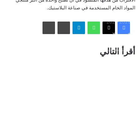
المواد الخام المستخدمة في صناعة البلاستيك.
الاتحاد يُعيّن حمد المنتشري مديرًا للفريق الأول استعدادًا لموسم
واتساب
تيلقرام
مشاركة عبر البريد
طباعة
2026-2027
فيسبوك
X
الأسبوع في 10 صور: صدمة هستيرية في المونديال.. وتشييع
أقرأ التالي
«المرشد الإيراني» يشعل العالم
ذراع درب التبانة يتألق في سماء رفحاء بمشهد فلكي لافت
نائب أمير مكة المكرمة يقدم التعازي لأسرة الصيرفي
سوريا تُفكك كبرى شبكات تهريب المخدرات وتكشف هويات أباطرتها
الدوليين