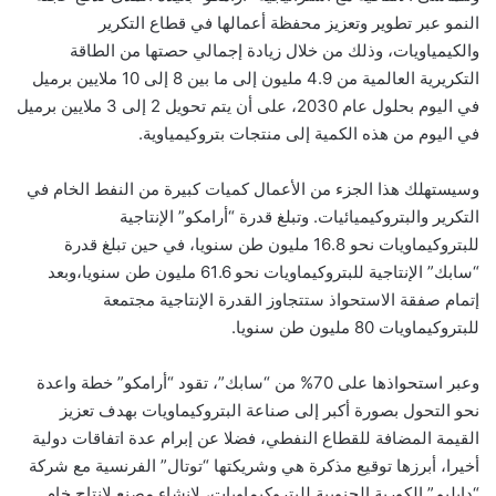
النمو عبر تطوير وتعزيز محفظة أعمالها في قطاع التكرير
والكيمياويات، وذلك من خلال زيادة إجمالي حصتها من الطاقة
التكريرية العالمية من 4.9 مليون إلى ما بين 8 إلى 10 ملايين برميل
في اليوم بحلول عام 2030، على أن يتم تحويل 2 إلى 3 ملايين برميل
في اليوم من هذه الكمية إلى منتجات بتروكيمياوية.
وسيستهلك هذا الجزء من الأعمال كميات كبيرة من النفط الخام في
التكرير والبتروكيميائيات. وتبلغ قدرة “أرامكو” الإنتاجية
للبتروكيماويات نحو 16.8 مليون طن سنويا، في حين تبلغ قدرة
“سابك” الإنتاجية للبتروكيماويات نحو 61.6 مليون طن سنويا،وبعد
إتمام صفقة الاستحواذ ستتجاوز القدرة الإنتاجية مجتمعة
للبتروكيماويات 80 مليون طن سنويا.
وعبر استحواذها على 70% من “سابك”، تقود “أرامكو” خطة واعدة
نحو التحول بصورة أكبر إلى صناعة البتروكيماويات بهدف تعزيز
القيمة المضافة للقطاع النفطي، فضلا عن إبرام عدة اتفاقات دولية
أخيرا، أبرزها توقيع مذكرة هي وشريكتها “توتال” الفرنسية مع شركة
“دايليم” الكورية الجنوبية للبتروكيماويات، لإنشاء مصنع لإنتاج خام