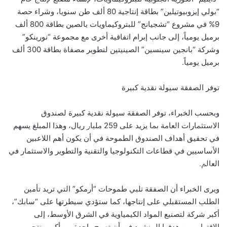
“بولي إيزوبيوتيلين” بطاقة إنتاجية 80 ألف طن سنويا، وشراء حصة
9% في مشروع “تشجيانج” للبتروكيماويات بالصين بطاقة 800 ألف
برميل يومياً، إلى جانب إبرام اتفاقية أخرى مع مجموعة “نورينكو”
وشركة “بانجين سينسين” الصينيتين لتطوير مصفاة بطاقة 300 ألف
برميل يومياً.
توفر الصفقة سيولة نقدية كبيرة
وبحسب الخبراء، توفر الصفقة سيولة نقدية كبيرة لصندوق
بالصور: 800 متر من الرعب في بامبلونا.. ثيران هائجة تسحق
الاستثمارات العامة بما يزيد على 259 مليار ريال، وهذا المبلغ يسهم
المغامرين ولن تصدق ما يحدث في «حلبة الموت»!
في تحقيق أهداف الصندوق الطموحة في أن يكون أهم اللاعبين
الأساسيين في قطاعات التكنولوجيا والتقنية والتطوير والاستثمار في
العالم.
ثنائية بيلينغهام القاتلة تقود إنجلترا لعبور النرويج إلى نصف نهائي
مونديال 2026
ويرى الخبراء أن الصفقة تلبي طموحات “أرمكو” التي تريد تأمين
الطلب المستقبلي على إنتاجها، كما ستؤدي سيطرتها على “سابك”،
أمريكا تشنّ الجولة الثالثة من ضرباتها الجوية على إيران رداً على
أكبر شركة لتصنيع المواد الكيمياوية في الشرق الأوسط، إلى
هجوم بمضيق هرمز
الاقتراب من هدفها المنشود في أن تصبح واحدة من أكبر منتجي