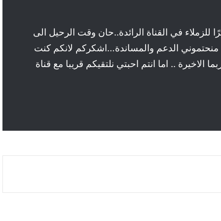
 للزملاء في القناة الرائدة..حان وقت الرحيل الى
منحتموني الدعم والمساندة…اشكركم لانكم كنت
ا الاخيرة .. اما انتم احبتي نلتقيكم قريبا مع قناة
بالصور: 800 متر من الرعب في بامبلونا.. ثيران
هائجة تسحق المغامرين ولن تصدق ما يحدث في
«حلبة الموت»!
ثنائية بيلينغهام القاتلة تقود إنجلترا لعبور النرويج إلى
نصف نهائي مونديال 2026
أمريكا تشنّ الجولة الثالثة من ضرباتها الجوية على
إيران رداً على هجوم بمضيق هرمز