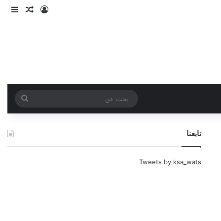
تسجيل الدخو
مقال عش
إضاف
بحث
عن
تابعنا
Tweets by ksa_wats