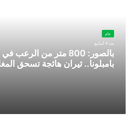
أقرأ التالي
عام
منذ 4 أسابيع
بالصور: 800 متر من الرعب في
بامبلونا.. ثيران هائجة تسحق المغ
ولن تصدق ما يحدث في «حلبة ال