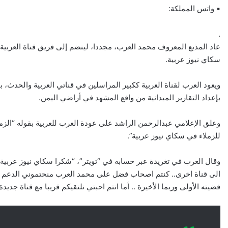
▪ واتس المملكة:
.
عاد المذيع المعروف محمد العرب، مجددا، لينضم إلى فريق قناة العربية 
سكاي نيوز عربية.
ويعود العرب لقناة العربية ككبير المراسلين في قناتي العربية والحدث، با
بإعداد التقارير الميدانية من واقع المشهد في أراضي اليمن.
وعلق الإعلامي عبدالرحمن الراشد على عودة العرب للعربية بقوله “الز
للزملاء في سكاي نيوز عربية”.
وقال العرب في تغريدة عبر حسابه في “تويتر”، “شكرا سكاي نيوز عربية ش
الى قناة اخرى.. كنتم اصحاب فضل على محمد العرب منحتموني الدعم و
قضيته الأولى وربما الأخيرة .. أما انتم احبتي نلتقيكم قريبا مع قناة جديدة”