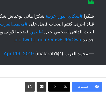
شكرا
#سكاي_نيوز_عربية
شكرًا هاني بوعياش شكرًا
قناة اخرى..كنتم اصحاب فضل على
#محمد_العرب
البيت الدافئ لصحفي جعل
#اليمن
قضيته الاولى وربم
جديدة
pic.twitter.com/emQFURvCwa
— محمد العرب (@malarab1)
April 19, 2019
مشاركة عبر البريد
طباعة
فيسبوك
‫X