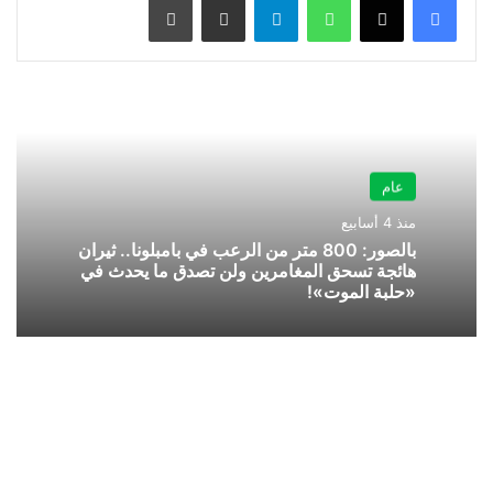
عام
منذ 4 أسابيع
بالصور: 800 متر من الرعب في بامبلونا.. ثيران
هائجة تسحق المغامرين ولن تصدق ما يحدث في
«حلبة الموت»!
وظائف
هندسية
شاغرة
لدى
جنرال