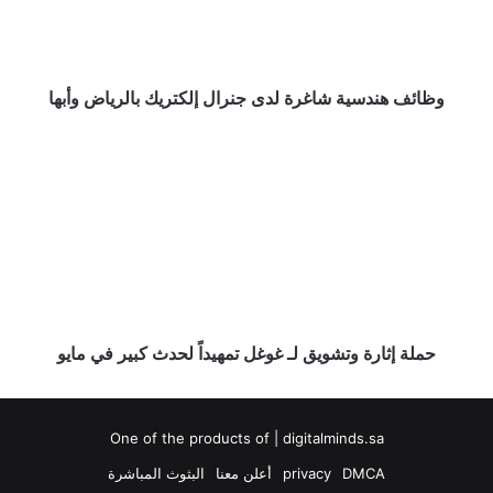
إلكتريك
بالرياض
وأبها
وظائف هندسية شاغرة لدى جنرال إلكتريك بالرياض وأبها
حملة
إثارة
وتشويق
لـ
غوغل
تمهيداً
لحدث
كبير
في
مايو
حملة إثارة وتشويق لـ غوغل تمهيداً لحدث كبير في مايو
One of the products of | digitalminds.sa
DMCA
privacy
أعلن معنا
البثوث المباشرة