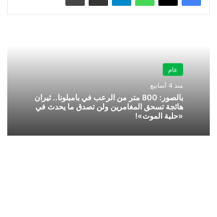
عام
منذ 4 أسابيع
بالصور: 800 متر من الرعب في بامبلونا.. ثيران
هائجة تسحق المغامرين ولن تصدق ما يحدث في
«حلبة الموت»!
وظائف
إدارية
شاغرة
لدى
برنامج
الخدمات
الصحية