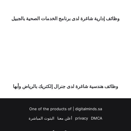
بالجبيل
وظائف إدارية شاغرة لدى برنامج الخدمات الصحية بالجبيل
وظائف
هندسية
شاغرة
لدى
جنرال
إلكتريك
بالرياض
وأبها
وظائف هندسية شاغرة لدى جنرال إلكتريك بالرياض وأبها
One of the products of | digitalminds.sa
DMCA
privacy
أعلن معنا
البثوث المباشرة