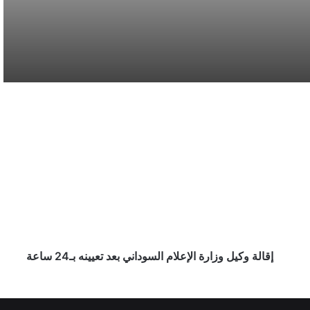
نائب أمير مكة المكرمة يقدم التعازي لأسرة
الصيرفي
سوريا تُفكك كبرى شبكات تهريب المخدرات
وتكشف هويات أباطرتها الدوليين
إقالة
وكيل
محافظة المخواة تحتضن سباق الفروسية الأول
وزارة
ضمن فعاليات صيف الباحة 2026
الإعلام
السوداني
بعد
أمانة المدينة المنورة تطرح فرصًا استثمارية في
تعيينه
المرافق العامة والخدمات اللوجستية
بـ24
ساعة
إقالة وكيل وزارة الإعلام السوداني بعد تعيينه بـ24 ساعة