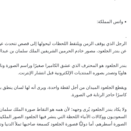
▪ واتس المملكة:
.
الرجل الذي يوقف الزمن ويلتقط اللحظات ليحولها إلى قصص تتحدث عن ا
عن بندر الجلعود، مصور خادم الحرمين الشريفين الملك سلمان بن عبدالع
بندر الجلعود هو المحترف الذي عشق الكاميرا صغيرًا وراسم الصورة ونا
هاويًا وتصدر بصوره المنتديات الإلكترونية قبل انتشار الإنترنت.
ويقطع الجلعود الميدان من أجل لقطة واحدة، ويرى أنه لها لسان ينطق ب
كاسرًا حاجز الرتابة في الصورة.
ولا يكاد بندر الجلعود يُرى وجهه؛ لأن همه هو التقاط صورة الملك سلما
السعوديون ووكالات الأنباء اللحظة التي ينشر فيها الجلعود الصور الملك
الصورة أسطرهم، أما دوليًّا فصورة الجلعود كسمعة صاحبها تملأ الدنيا و