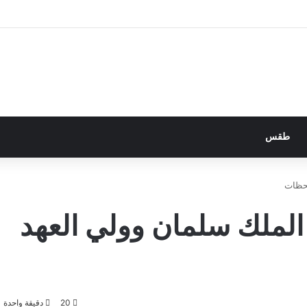
طقس
لحظات
 الملك سلمان وولي العهد
20
دقيقة واحدة