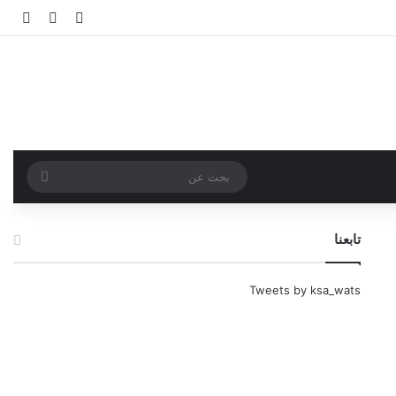
تسجيل الدخو
مقال عش
إضاف
بحث
عن
تابعنا
Tweets by ksa_wats