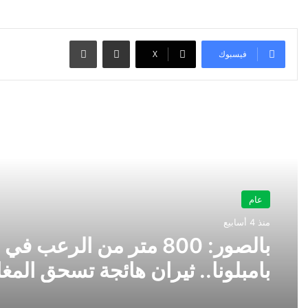
مشاركة عبر البريد
طباعة
فيسبوك
‫X
أقرأ التالي
عام
منذ 4 أسابيع
بالصور: 800 متر من الرعب في
بامبلونا.. ثيران هائجة تسحق المغ
ولن تصدق ما يحدث في «حلبة ال