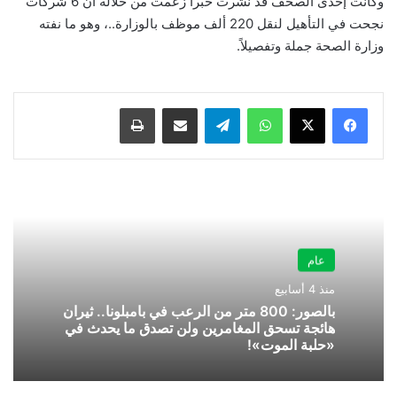
وكانت إحدى الصحف قد نشرت خبراً زعمت من خلاله أن 6 شركات
نجحت في التأهيل لنقل 220 ألف موظف بالوزارة..، وهو ما نفته
وزارة الصحة جملة وتفصيلاً.
واتساب
تيلقرام
مشاركة عبر البريد
طباعة
عام
منذ 4 أسابيع
بالصور: 800 متر من الرعب في بامبلونا.. ثيران
هائجة تسحق المغامرين ولن تصدق ما يحدث في
«حلبة الموت»!