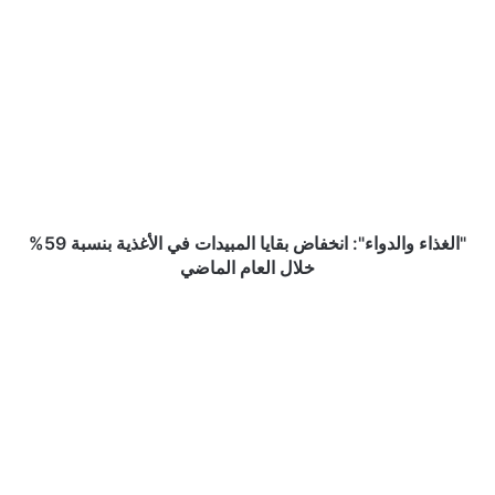
"الغذاء
والدواء":
انخفاض
بقايا
المبيدات
في
الأغذية
بنسبة
59%
خلال
"الغذاء والدواء": انخفاض بقايا المبيدات في الأغذية بنسبة 59%
العام
خلال العام الماضي
الماضي
صندوق
النقد
العربي:
الاقتصاد
السعودي
مرشح
للنمو
2.6