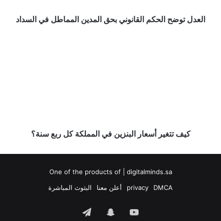
السداد
العدل توضح الحكم القانوني بحق المدين المماطل في السداد
كيف
تتغير
أسعار
البنزين
في
المملكة
كل
ربع
سنة؟
كيف تتغير أسعار البنزين في المملكة كل ربع سنة؟
One of the products of | digitalminds.sa
DMCA
privacy
أعلن معنا
البثوث المباشرة
‫YouTube
سناب
تيلقرام