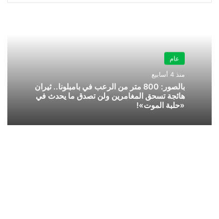
عام
منذ 4 أسابيع
بالصور: 800 متر من الرعب في بامبلونا.. ثيران
هائجة تسحق المغامرين ولن تصدق ما يحدث في
«حلبة الموت»!
العدل
توضح
الحكم
القانوني
بحق
المدين
المماطل
في