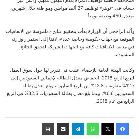
المخالفة لأنظمة توظيف المرأة بعدم التهاون معهم. وأعلن عبر
حسابه في «تويتر» توظيف 27 ألف مواطن ومواطنة خلال شهرين،
بمعدل 450 وظيفة يومياً.
وأكد الراجحي أن الوزارة بدأت بتحقيق نتائج «ملموسة من الاتفاقيات
الموقعة مع جهات حكومية وخاصة عدة»، لافتاً إلى استمرار وزارته
في متابعة الاتفاقيات كافة مع الجهات الشريكة لتحقق النتائج
المنشودة.
وكانت الهيئة العامة للإحصاء أعلنت في تقرير لها حول سوق العمل
للربع الرابع 2018، انخفاض معدل البطالة لإجمالي السعوديين إلى
12.7% مقارنة بـ 12.8% من الربع السابق..، وبلغ معدل بطالة
السعوديين 6.6%، بينما بلغ معدل بطالة السعوديات 32.5% في الربع
الرابع من عام 2018.
واتساب
تيلقرام
مشاركة عبر البريد
طباعة