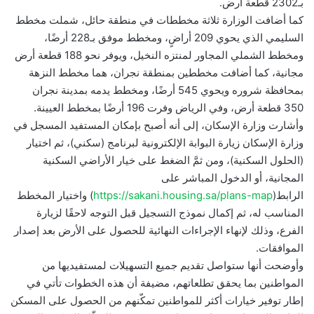
بـ2302 قطعة أرض.
كما أضافت الوزارة ثلاثة مخططات في منطقة حائل، شملت مخطط
السليمي الذي يحوي 209 أراضٍ، ومخطط موفق بـ228 أرضًا،
ومخطط الشملي المجاور لمنتزه النخيل، ويوفر نحو 188 قطعة أرض
مجانية، كما أضافت مخططين بمنطقة نجران، هما مخطط النزهة
بمحافظة شروره ويحوي 545 أرضًا، ومخطط يدمه بمدينة نجران
350 قطعة أرض، وفي الرياض وفرت 196 أرضًا بمخطط العيينة.
وأشارت وزارة الإسكان، إلى أنه أصبح بإمكان المستفيد المسجل في
وزارة الإسكان زيارة البوابة الإلكترونية لبرنامج (سكني)، ثم اختيار
(الحلول السكنية)، ومن ثمَّ الضغط على خيار الأراضي السكنية
المجانية، أو الدخول المباشر على
الرابط(
https://sakani.housing.sa/plans-map
) واختيار المخطط
المناسب له، ثم إكمال نموذج التسجيل قبل التوجه لاحقًا لزيارة
الفرع، وذلك لإنهاء الإجراءات النهائية للحصول على الأرض بعد إصدار
الموافقات.
وأوضحت أنها ستواصل تقديم جميع التسهيلات لمستفيديها من
المواطنين بما يحقق تطلعاتهم، مضيفة أن هذه الخطوات تأتي في
إطار توفير خيارات أكثر للمواطنين تمكّنهم من الحصول على المسكن