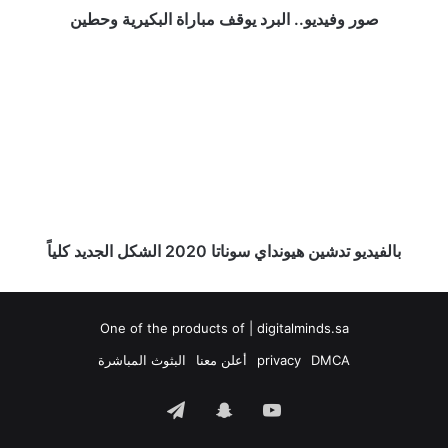
صور وفيديو.. البرد يوقف مباراة البكيرية وحطين
بالفيديو
تدشين
هيونداي
سوناتا
2020
الشكل
الجديد
كلياً
بالفيديو تدشين هيونداي سوناتا 2020 الشكل الجديد كلياً
One of the products of | digitalminds.sa
DMCA
privacy
أعلن معنا
البثوث المباشرة
‫YouTube
سناب
تيلقرام