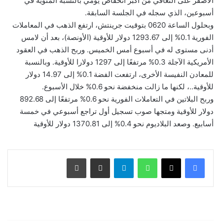
الأصفر على التعافي من أكبر انخفاض يومي بالنسبة المئوية في
أسبوعين، الذي سجله في الجلسة السابقة.
وبحلول الساعة 0620 بتوقيت جرينتش، ارتفع الذهب في المعاملات
الفورية 0.1% إلى 1293.67 دولار للأوقية (الأونصة)، بعد أن لامس
أدنى مستوى له في أسبوع أمس الخميس. وربح الذهب في العقود
الأمريكية الآجلة 0.3% مرتفعًا إلى 1297 دولارا للأوقية. وبالنسبة
للمعادن النفيسة الأخرى، ارتفعت الفضة 0.1% إلى 14.97 دولار
للأوقية..، لكنها ما زالت منخفضة نحو 0.6% خلال الأسبوع.
وربح البلاتين في التعاملات الفورية نحو 0.6% مرتفعًا إلى 892.68
دولار للأوقية ومتجها صوب تسجيل أول تراجع أسبوعي في خمسة
أسابيع. وصعد البلاديوم نحو 0.4% إلى 1370.81 دولار للأوقية
واتساب
تيلقرام
مشاركة عبر البريد
طباعة