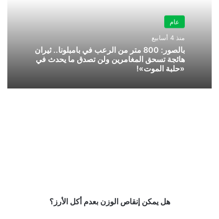
عام
منذ 4 أسابيع
بالصور: 800 متر من الرعب في بامبلونا.. ثيران
هائجة تسحق المغامرين ولن تصدق ما يحدث في
«حلبة الموت»!
هل
يمكن
إنقاص
الوزن
بعدم
أكل
الأرز؟
هل يمكن إنقاص الوزن بعدم أكل الأرز؟