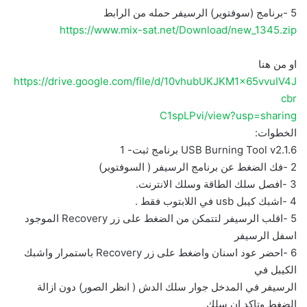
5 -برنامج (سوفتویر) الرسیفر حمله من الرابط
https://www.mix-sat.net/Download/new_1345.zip
او من هنا
https://drive.google.com/file/d/10vhubUKJKM1x65vvuIV4J
cbr
C1spLPvi/view?usp=sharing
الخطوات:
USB Burning Tool v2.1.6 برنامج ثبت- 1
2 -فك الضغط عن برنامج الرسیفر ( السوفتویر)
3 -افصل سلك الطاقة وسلك الانترنت.
4 -اشبك كیبل usb في اللابتوب فقط .
5 -اقلب الرسیفر لتتمكن من الضغط على زر Recovery الموجود
اسفل الرسیفر
6 -احضر عود اسنان واضغط على زر Recovery باستمرار واشبك
الكیبل في
الرسیفر في المدخل جوار سلك الدش ( انظر الصور) دون ازالة
الضغط وتاكد ان سلك