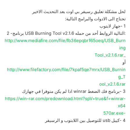
لحل مشكلة تعلیق رسیفر بي اوت بعد التحدیث الاخیر
تحتاج الى الادوات والبرامج التالیة:
1 -جهاز لابتوب
:التالیة الروابط أحد من حمله USB Burning Tool v2.1.6 برنامج- 2
http://www.mediafire.com/file/fb36epqbrf65oeq/USB_Burn
ing
_Tool_v2.1.6.rar
أو
http://www.filefactory.com/file/7kpaf5qe7mrx/USB_Burnin
g_T
ool_v2.1.6.rar
3 -برنامج فك الضغط winrar اذا لم یكن متوفرا في جهازك
https://win-rar.com/predownload.html?spV=true&f=winrar-
x64
-570ar.exe
4 -كیبل usb للتوصیل بین اللابتوب و الرسیفر