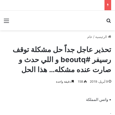
بحث عن
الق
الرئيسية
/
عام
تحذير عاجل جداً حل مشكلة توقف
رسيفر #beoutq و اللي حدث و
صارت عنده مشكله… هذا الحل
9 أبريل، 2019
158
دقيقة واحدة
▪︎ واتس المملكة
.