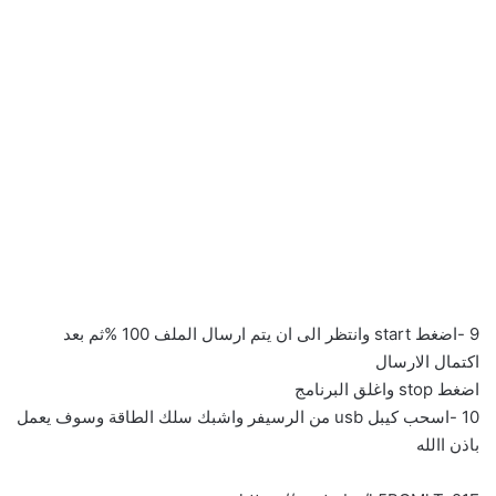
9 -اضغط start وانتظر الى ان یتم ارسال الملف 100 %ثم بعد
اكتمال الارسال
اضغط stop واغلق البرنامج
10 -اسحب كیبل usb من الرسیفر واشبك سلك الطاقة وسوف یعمل
باذن االله