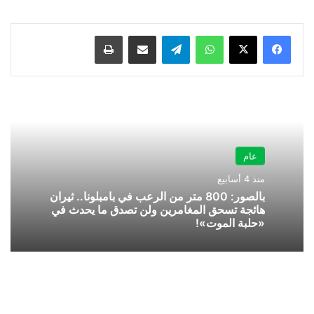
واتساب
تيلقرام
مشاركة عبر البريد
طباعة
عام
منذ 4 أسابيع
بالصور: 800 متر من الرعب في بامبلونا.. ثيران
هائجة تسحق المغامرين ولن تصدق ما يحدث في
«حلبة الموت»!
مباراة
الأهلي
السعودي